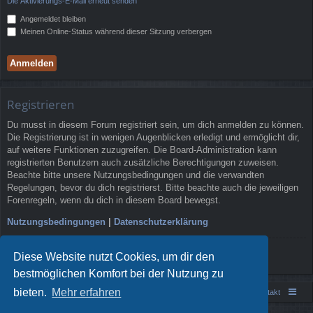
Die Aktivierungs-E-Mail erneut senden
Angemeldet bleiben
Meinen Online-Status während dieser Sitzung verbergen
Registrieren
Du musst in diesem Forum registriert sein, um dich anmelden zu können.
Die Registrierung ist in wenigen Augenblicken erledigt und ermöglicht dir,
auf weitere Funktionen zuzugreifen. Die Board-Administration kann
registrierten Benutzern auch zusätzliche Berechtigungen zuweisen.
Beachte bitte unsere Nutzungsbedingungen und die verwandten
Regelungen, bevor du dich registrierst. Bitte beachte auch die jeweiligen
Forenregeln, wenn du dich in diesem Board bewegst.
Nutzungsbedingungen
|
Datenschutzerklärung
Registrieren
Diese Website nutzt Cookies, um dir den
bestmöglichen Komfort bei der Nutzung zu
bieten.
Mehr erfahren
Portal
Foren-Übersicht
Kontakt