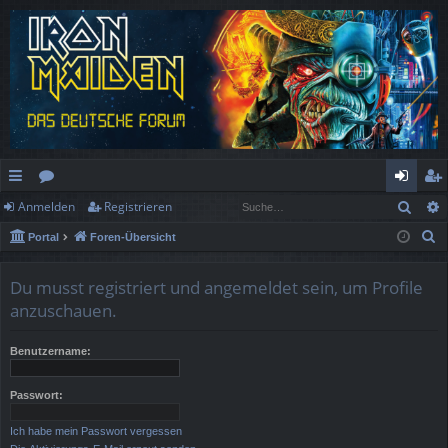
Such
Anmelden
Registrieren
ch
or
n
eg
S
Portal
Foren-Übersicht
ne
en
m
ist
u
llz
el
rie
c
Du musst registriert und angemeldet sein, um Profile
h
ug
de
re
anzuschauen.
e
rif
n
n
Benutzername:
f
Passwort:
Ich habe mein Passwort vergessen