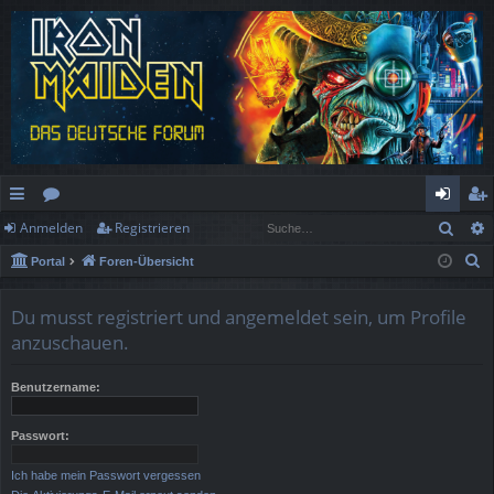
Such
Anmelden
Registrieren
ch
or
n
eg
S
Portal
Foren-Übersicht
ne
en
m
ist
u
llz
el
rie
c
Du musst registriert und angemeldet sein, um Profile
h
ug
de
re
anzuschauen.
e
rif
n
n
Benutzername:
f
Passwort:
Ich habe mein Passwort vergessen