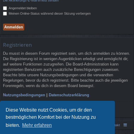
Die Aktivierungs-E-Mail erneut senden
Angemeldet bleiben
Meinen Online-Status während dieser Sitzung verbergen
Registrieren
Du musst in diesem Forum registriert sein, um dich anmelden zu können.
Die Registrierung ist in wenigen Augenblicken erledigt und ermöglicht dir,
auf weitere Funktionen zuzugreifen. Die Board-Administration kann
registrierten Benutzern auch zusätzliche Berechtigungen zuweisen.
Beachte bitte unsere Nutzungsbedingungen und die verwandten
Regelungen, bevor du dich registrierst. Bitte beachte auch die jeweiligen
Forenregeln, wenn du dich in diesem Board bewegst.
Nutzungsbedingungen
|
Datenschutzerklärung
Registrieren
Diese Website nutzt Cookies, um dir den
bestmöglichen Komfort bei der Nutzung zu
bieten.
Mehr erfahren
Portal
Foren-Übersicht
Kontakt