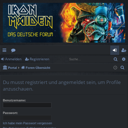
Such
Anmelden
Registrieren
ch
or
n
eg
S
Portal
Foren-Übersicht
ne
en
m
ist
u
llz
el
rie
c
Du musst registriert und angemeldet sein, um Profile
h
ug
de
re
anzuschauen.
e
rif
n
n
Benutzername:
f
Passwort:
Ich habe mein Passwort vergessen