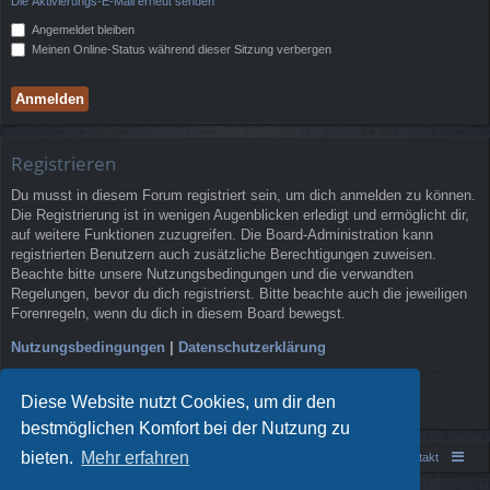
Die Aktivierungs-E-Mail erneut senden
Angemeldet bleiben
Meinen Online-Status während dieser Sitzung verbergen
Registrieren
Du musst in diesem Forum registriert sein, um dich anmelden zu können.
Die Registrierung ist in wenigen Augenblicken erledigt und ermöglicht dir,
auf weitere Funktionen zuzugreifen. Die Board-Administration kann
registrierten Benutzern auch zusätzliche Berechtigungen zuweisen.
Beachte bitte unsere Nutzungsbedingungen und die verwandten
Regelungen, bevor du dich registrierst. Bitte beachte auch die jeweiligen
Forenregeln, wenn du dich in diesem Board bewegst.
Nutzungsbedingungen
|
Datenschutzerklärung
Registrieren
Diese Website nutzt Cookies, um dir den
bestmöglichen Komfort bei der Nutzung zu
bieten.
Mehr erfahren
Portal
Foren-Übersicht
Kontakt