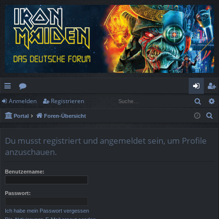
Such
Anmelden
Registrieren
ch
or
n
eg
S
Portal
Foren-Übersicht
ne
en
m
ist
u
llz
el
rie
c
Du musst registriert und angemeldet sein, um Profile
h
ug
de
re
anzuschauen.
e
rif
n
n
Benutzername:
f
Passwort:
Ich habe mein Passwort vergessen