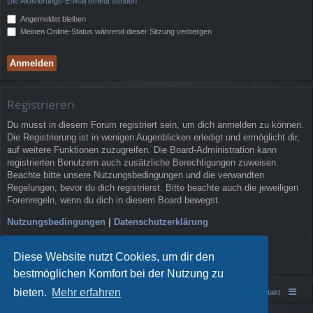
Die Aktivierungs-E-Mail erneut senden
Angemeldet bleiben
Meinen Online-Status während dieser Sitzung verbergen
Registrieren
Du musst in diesem Forum registriert sein, um dich anmelden zu können.
Die Registrierung ist in wenigen Augenblicken erledigt und ermöglicht dir,
auf weitere Funktionen zuzugreifen. Die Board-Administration kann
registrierten Benutzern auch zusätzliche Berechtigungen zuweisen.
Beachte bitte unsere Nutzungsbedingungen und die verwandten
Regelungen, bevor du dich registrierst. Bitte beachte auch die jeweiligen
Forenregeln, wenn du dich in diesem Board bewegst.
Nutzungsbedingungen
|
Datenschutzerklärung
Registrieren
Diese Website nutzt Cookies, um dir den
bestmöglichen Komfort bei der Nutzung zu
bieten.
Mehr erfahren
Portal
Foren-Übersicht
Kontakt