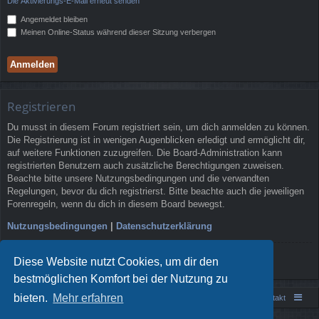
Die Aktivierungs-E-Mail erneut senden
Angemeldet bleiben
Meinen Online-Status während dieser Sitzung verbergen
Registrieren
Du musst in diesem Forum registriert sein, um dich anmelden zu können.
Die Registrierung ist in wenigen Augenblicken erledigt und ermöglicht dir,
auf weitere Funktionen zuzugreifen. Die Board-Administration kann
registrierten Benutzern auch zusätzliche Berechtigungen zuweisen.
Beachte bitte unsere Nutzungsbedingungen und die verwandten
Regelungen, bevor du dich registrierst. Bitte beachte auch die jeweiligen
Forenregeln, wenn du dich in diesem Board bewegst.
Nutzungsbedingungen
|
Datenschutzerklärung
Registrieren
Diese Website nutzt Cookies, um dir den
bestmöglichen Komfort bei der Nutzung zu
bieten.
Mehr erfahren
Portal
Foren-Übersicht
Kontakt