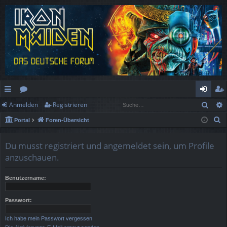
Such
Anmelden
Registrieren
ch
or
n
eg
S
Portal
Foren-Übersicht
ne
en
m
ist
u
llz
el
rie
c
Du musst registriert und angemeldet sein, um Profile
h
ug
de
re
anzuschauen.
e
rif
n
n
Benutzername:
f
Passwort:
Ich habe mein Passwort vergessen