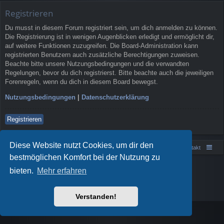
Registrieren
Du musst in diesem Forum registriert sein, um dich anmelden zu können.
Die Registrierung ist in wenigen Augenblicken erledigt und ermöglicht dir,
auf weitere Funktionen zuzugreifen. Die Board-Administration kann
registrierten Benutzern auch zusätzliche Berechtigungen zuweisen.
Beachte bitte unsere Nutzungsbedingungen und die verwandten
Regelungen, bevor du dich registrierst. Bitte beachte auch die jeweiligen
Forenregeln, wenn du dich in diesem Board bewegst.
Nutzungsbedingungen
|
Datenschutzerklärung
Registrieren
Diese Website nutzt Cookies, um dir den
Portal
Foren-Übersicht
Kontakt
bestmöglichen Komfort bei der Nutzung zu
Powered by
phpBB
® Forum Software © phpBB Limited
bieten.
Mehr erfahren
Style von
Arty
- phpBB 3.3 von MrGaby
Deutsche Übersetzung durch
phpBB.de
Datenschutz
|
Nutzungsbedingungen
Verstanden!