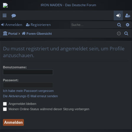
Such
Anmelden
Registrieren
ch
or
n
eg
S
Portal
Foren-Übersicht
ne
en
m
ist
u
llz
el
rie
c
Du musst registriert und angemeldet sein, um Profile
h
ug
de
re
anzuschauen.
e
rif
n
n
Benutzername:
f
Passwort:
Ich habe mein Passwort vergessen
Die Aktivierungs-E-Mail erneut senden
Angemeldet bleiben
Meinen Online-Status während dieser Sitzung verbergen