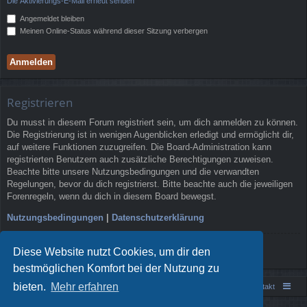
Die Aktivierungs-E-Mail erneut senden
Angemeldet bleiben
Meinen Online-Status während dieser Sitzung verbergen
Registrieren
Du musst in diesem Forum registriert sein, um dich anmelden zu können.
Die Registrierung ist in wenigen Augenblicken erledigt und ermöglicht dir,
auf weitere Funktionen zuzugreifen. Die Board-Administration kann
registrierten Benutzern auch zusätzliche Berechtigungen zuweisen.
Beachte bitte unsere Nutzungsbedingungen und die verwandten
Regelungen, bevor du dich registrierst. Bitte beachte auch die jeweiligen
Forenregeln, wenn du dich in diesem Board bewegst.
Nutzungsbedingungen
|
Datenschutzerklärung
Registrieren
Diese Website nutzt Cookies, um dir den
bestmöglichen Komfort bei der Nutzung zu
bieten.
Mehr erfahren
Portal
Foren-Übersicht
Kontakt