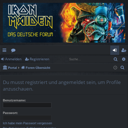
Such
Anmelden
Registrieren
ch
or
n
eg
S
Portal
Foren-Übersicht
ne
en
m
ist
u
llz
el
rie
c
Du musst registriert und angemeldet sein, um Profile
h
ug
de
re
anzuschauen.
e
rif
n
n
Benutzername:
f
Passwort:
Ich habe mein Passwort vergessen