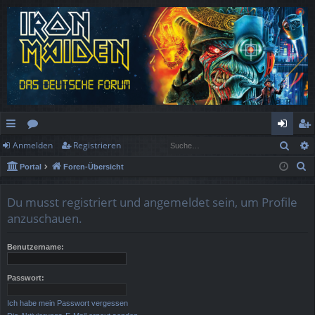
Such
Anmelden
Registrieren
ch
or
n
eg
S
Portal
Foren-Übersicht
ne
en
m
ist
u
llz
el
rie
c
Du musst registriert und angemeldet sein, um Profile
h
ug
de
re
anzuschauen.
e
rif
n
n
Benutzername:
f
Passwort:
Ich habe mein Passwort vergessen