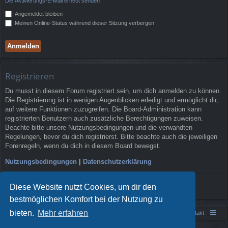
Die Aktivierungs-E-Mail erneut senden
Angemeldet bleiben
Meinen Online-Status während dieser Sitzung verbergen
Registrieren
Du musst in diesem Forum registriert sein, um dich anmelden zu können.
Die Registrierung ist in wenigen Augenblicken erledigt und ermöglicht dir,
auf weitere Funktionen zuzugreifen. Die Board-Administration kann
registrierten Benutzern auch zusätzliche Berechtigungen zuweisen.
Beachte bitte unsere Nutzungsbedingungen und die verwandten
Regelungen, bevor du dich registrierst. Bitte beachte auch die jeweiligen
Forenregeln, wenn du dich in diesem Board bewegst.
Nutzungsbedingungen
|
Datenschutzerklärung
Registrieren
Diese Website nutzt Cookies, um dir den
bestmöglichen Komfort bei der Nutzung zu
bieten.
Mehr erfahren
Portal
Foren-Übersicht
Kontakt