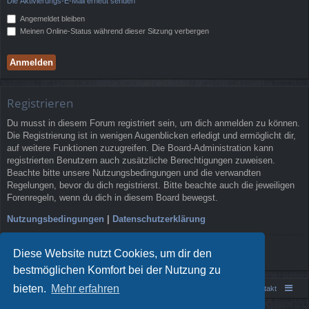
Die Aktivierungs-E-Mail erneut senden
Angemeldet bleiben
Meinen Online-Status während dieser Sitzung verbergen
Registrieren
Du musst in diesem Forum registriert sein, um dich anmelden zu können.
Die Registrierung ist in wenigen Augenblicken erledigt und ermöglicht dir,
auf weitere Funktionen zuzugreifen. Die Board-Administration kann
registrierten Benutzern auch zusätzliche Berechtigungen zuweisen.
Beachte bitte unsere Nutzungsbedingungen und die verwandten
Regelungen, bevor du dich registrierst. Bitte beachte auch die jeweiligen
Forenregeln, wenn du dich in diesem Board bewegst.
Nutzungsbedingungen
|
Datenschutzerklärung
Registrieren
Diese Website nutzt Cookies, um dir den
bestmöglichen Komfort bei der Nutzung zu
bieten.
Mehr erfahren
Portal
Foren-Übersicht
Kontakt