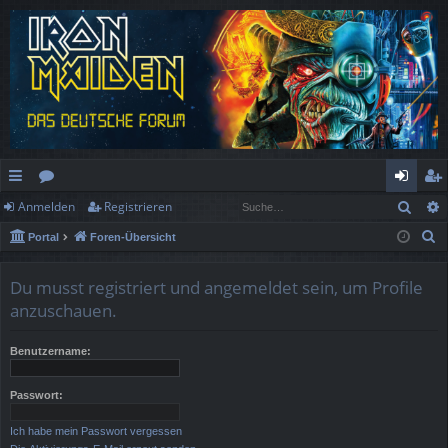
Such
Anmelden
Registrieren
ch
or
n
eg
S
Portal
Foren-Übersicht
ne
en
m
ist
u
llz
el
rie
c
Du musst registriert und angemeldet sein, um Profile
h
ug
de
re
anzuschauen.
e
rif
n
n
Benutzername:
f
Passwort:
Ich habe mein Passwort vergessen