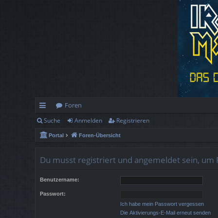
Foren
Suche
Anmelden
Registrieren
ch
Portal
Foren-Übersicht
ne
llz
Du musst registriert und angemeldet sein, um 
ug
Benutzername:
rif
Passwort:
f
Ich habe mein Passwort vergessen
Die Aktivierungs-E-Mail erneut senden