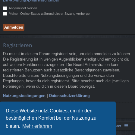
Die Aktivierungs-E-Mail erneut senden
Angemeldet bleiben
Meinen Online-Status während dieser Sitzung verbergen
Registrieren
Du musst in diesem Forum registriert sein, um dich anmelden zu können.
Die Registrierung ist in wenigen Augenblicken erledigt und ermöglicht dir,
auf weitere Funktionen zuzugreifen. Die Board-Administration kann
registrierten Benutzern auch zusätzliche Berechtigungen zuweisen.
Beachte bitte unsere Nutzungsbedingungen und die verwandten
Regelungen, bevor du dich registrierst. Bitte beachte auch die jeweiligen
Forenregeln, wenn du dich in diesem Board bewegst.
Nutzungsbedingungen
|
Datenschutzerklärung
Registrieren
Diese Website nutzt Cookies, um dir den
bestmöglichen Komfort bei der Nutzung zu
bieten.
Mehr erfahren
Portal
Foren-Übersicht
Kontakt