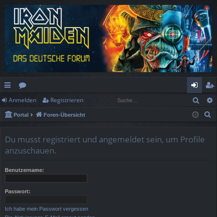
Such
Anmelden
Registrieren
ch
or
n
eg
S
Portal
Foren-Übersicht
ne
en
m
ist
u
llz
el
rie
c
Du musst registriert und angemeldet sein, um Profile
h
ug
de
re
anzuschauen.
e
rif
n
n
Benutzername:
f
Passwort:
Ich habe mein Passwort vergessen