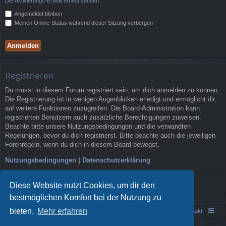
Die Aktivierungs-E-Mail erneut senden
Angemeldet bleiben
Meinen Online-Status während dieser Sitzung verbergen
Registrieren
Du musst in diesem Forum registriert sein, um dich anmelden zu können.
Die Registrierung ist in wenigen Augenblicken erledigt und ermöglicht dir,
auf weitere Funktionen zuzugreifen. Die Board-Administration kann
registrierten Benutzern auch zusätzliche Berechtigungen zuweisen.
Beachte bitte unsere Nutzungsbedingungen und die verwandten
Regelungen, bevor du dich registrierst. Bitte beachte auch die jeweiligen
Forenregeln, wenn du dich in diesem Board bewegst.
Nutzungsbedingungen
|
Datenschutzerklärung
Registrieren
Diese Website nutzt Cookies, um dir den
bestmöglichen Komfort bei der Nutzung zu
bieten.
Mehr erfahren
Portal
Foren-Übersicht
Kontakt