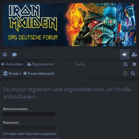
Such
Anmelden
Registrieren
ch
or
n
eg
S
Portal
Foren-Übersicht
ne
en
m
ist
u
llz
el
rie
c
Du musst registriert und angemeldet sein, um Profile
h
ug
de
re
anzuschauen.
e
rif
n
n
Benutzername:
f
Passwort:
Ich habe mein Passwort vergessen