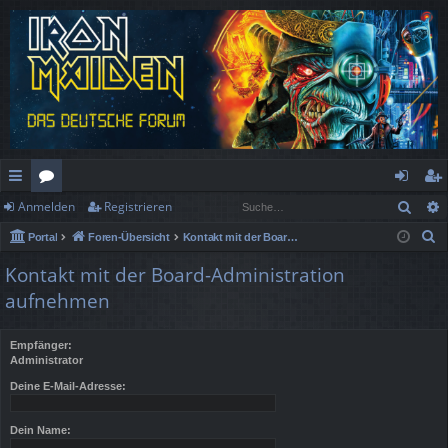
Such
Anmelden
Registrieren
ch
or
n
eg
S
Portal
Foren-Übersicht
Kontakt mit der Board-Administration aufnehmen
ne
en
m
ist
u
Kontakt mit der Board-Administration
llz
el
rie
c
aufnehmen
h
ug
de
re
e
rif
n
n
Empfänger:
Administrator
f
Deine E-Mail-Adresse:
Dein Name: