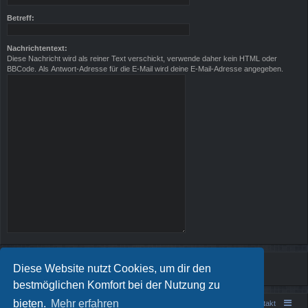
Betreff:
Nachrichtentext:
Diese Nachricht wird als reiner Text verschickt, verwende daher kein HTML oder
BBCode. Als Antwort-Adresse für die E-Mail wird deine E-Mail-Adresse angegeben.
Diese Website nutzt Cookies, um dir den
bestmöglichen Komfort bei der Nutzung zu
bieten.
Mehr erfahren
Portal
Foren-Übersicht
Kontakt