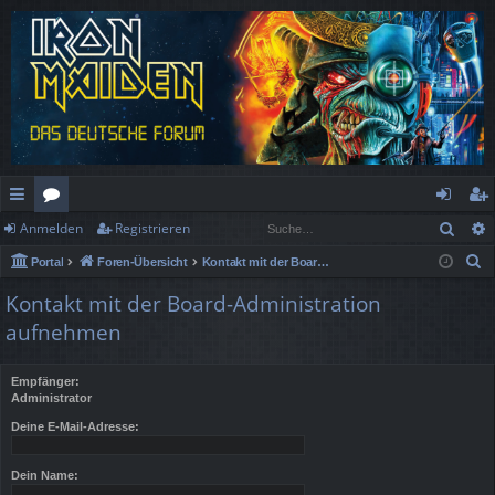
Such
Anmelden
Registrieren
ch
or
n
eg
S
Portal
Foren-Übersicht
Kontakt mit der Board-Administration aufnehmen
ne
en
m
ist
u
Kontakt mit der Board-Administration
llz
el
rie
c
aufnehmen
h
ug
de
re
e
rif
n
n
Empfänger:
Administrator
f
Deine E-Mail-Adresse:
Dein Name: