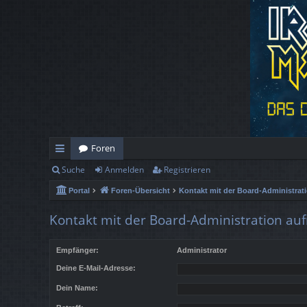
Foren
Suche
Anmelden
Registrieren
ch
Portal
Foren-Übersicht
Kontakt mit der Board-Administra
ne
llz
Kontakt mit der Board-Administration a
ug
Empfänger:
Administrator
rif
Deine E-Mail-Adresse:
f
Dein Name: