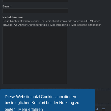
Betreff:
Nachrichtentext:
Diese Nachricht wird als reiner Text verschickt, verwende daher kein HTML oder
BBCode. Als Antwort-Adresse für die E-Mail wird deine E-Mail-Adresse angegeben.
Diese Website nutzt Cookies, um dir den
bestmöglichen Komfort bei der Nutzung zu
bieten.
Mehr erfahren
Portal
Foren-Übersicht
Kontakt