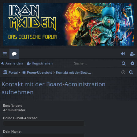
Such
Anmelden
Registrieren
ch
or
n
eg
S
Portal
Foren-Übersicht
Kontakt mit der Board-Administration aufnehmen
ne
en
m
ist
u
Kontakt mit der Board-Administration
llz
el
rie
c
aufnehmen
h
ug
de
re
e
rif
n
n
Empfänger:
Administrator
f
Deine E-Mail-Adresse:
Dein Name: