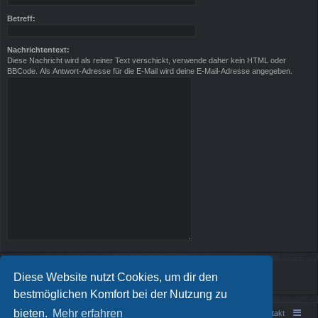
Betreff:
Nachrichtentext:
Diese Nachricht wird als reiner Text verschickt, verwende daher kein HTML oder
BBCode. Als Antwort-Adresse für die E-Mail wird deine E-Mail-Adresse angegeben.
Diese Website nutzt Cookies, um dir den
bestmöglichen Komfort bei der Nutzung zu
bieten.
Mehr erfahren
Portal
Foren-Übersicht
Kontakt