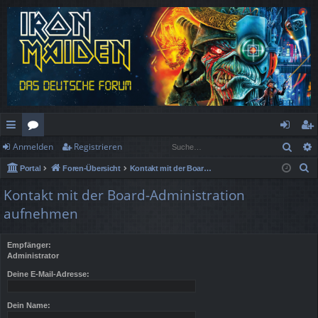
Such
Anmelden
Registrieren
ch
or
n
eg
S
Portal
Foren-Übersicht
Kontakt mit der Board-Administration aufnehmen
ne
en
m
ist
u
Kontakt mit der Board-Administration
llz
el
rie
c
aufnehmen
h
ug
de
re
e
rif
n
n
Empfänger:
Administrator
f
Deine E-Mail-Adresse:
Dein Name: