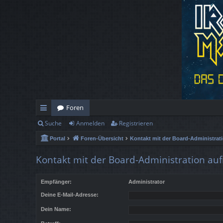
Foren
Suche
Anmelden
Registrieren
ch
Portal
Foren-Übersicht
Kontakt mit der Board-Administra
ne
llz
Kontakt mit der Board-Administration a
ug
Empfänger:
Administrator
rif
Deine E-Mail-Adresse:
f
Dein Name: