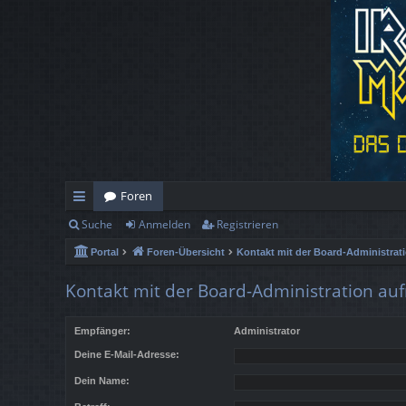
Foren
Suche
Anmelden
Registrieren
ch
Portal
Foren-Übersicht
Kontakt mit der Board-Administra
ne
llz
Kontakt mit der Board-Administration a
ug
Empfänger:
Administrator
rif
Deine E-Mail-Adresse:
f
Dein Name: