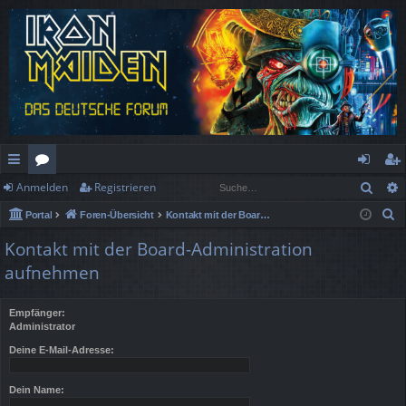
Such
Anmelden
Registrieren
ch
or
n
eg
S
Portal
Foren-Übersicht
Kontakt mit der Board-Administration aufnehmen
ne
en
m
ist
u
Kontakt mit der Board-Administration
llz
el
rie
c
aufnehmen
h
ug
de
re
e
rif
n
n
Empfänger:
Administrator
f
Deine E-Mail-Adresse:
Dein Name: