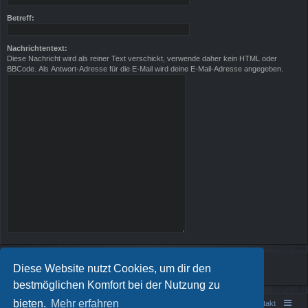
Betreff:
Nachrichtentext:
Diese Nachricht wird als reiner Text verschickt, verwende daher kein HTML oder
BBCode. Als Antwort-Adresse für die E-Mail wird deine E-Mail-Adresse angegeben.
Diese Website nutzt Cookies, um dir den
bestmöglichen Komfort bei der Nutzung zu
bieten.
Mehr erfahren
Portal
Foren-Übersicht
Kontakt