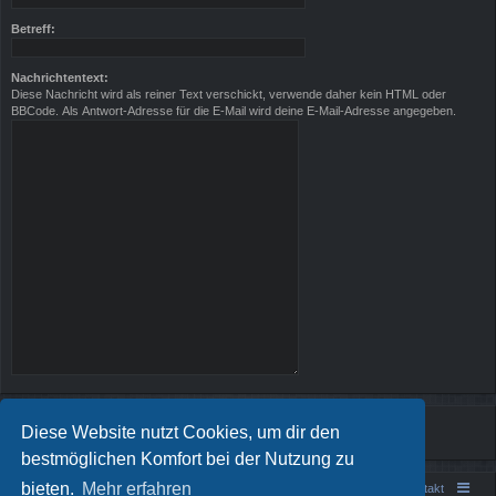
Betreff:
Nachrichtentext:
Diese Nachricht wird als reiner Text verschickt, verwende daher kein HTML oder
BBCode. Als Antwort-Adresse für die E-Mail wird deine E-Mail-Adresse angegeben.
Diese Website nutzt Cookies, um dir den
bestmöglichen Komfort bei der Nutzung zu
bieten.
Mehr erfahren
Portal
Foren-Übersicht
Kontakt