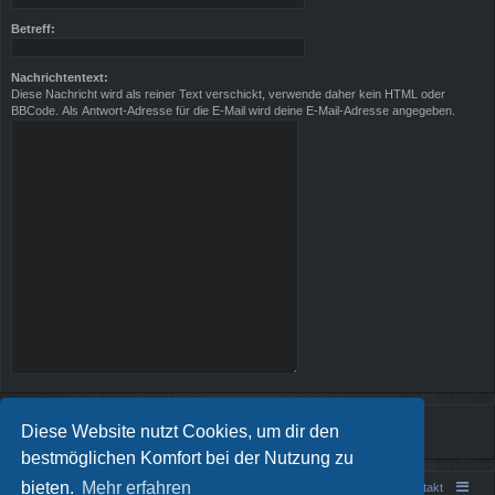
Betreff:
Nachrichtentext:
Diese Nachricht wird als reiner Text verschickt, verwende daher kein HTML oder
BBCode. Als Antwort-Adresse für die E-Mail wird deine E-Mail-Adresse angegeben.
Diese Website nutzt Cookies, um dir den
bestmöglichen Komfort bei der Nutzung zu
bieten.
Mehr erfahren
Portal
Foren-Übersicht
Kontakt