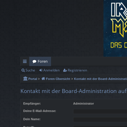
Foren
Suche
Anmelden
Registrieren
ch
Portal
Foren-Übersicht
Kontakt mit der Board-Administra
ne
llz
Kontakt mit der Board-Administration a
ug
Empfänger:
Administrator
rif
Deine E-Mail-Adresse:
f
Dein Name: