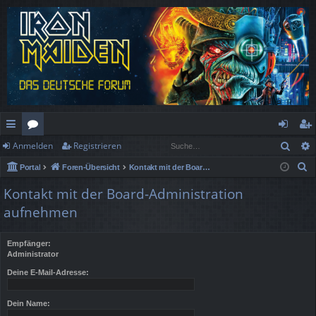
Such
Anmelden
Registrieren
ch
or
n
eg
S
Portal
Foren-Übersicht
Kontakt mit der Board-Administration aufnehmen
ne
en
m
ist
u
Kontakt mit der Board-Administration
llz
el
rie
c
aufnehmen
h
ug
de
re
e
rif
n
n
Empfänger:
Administrator
f
Deine E-Mail-Adresse:
Dein Name: