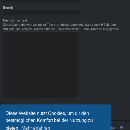
Betreff:
Nachrichtentext:
Diese Nachricht wird als reiner Text verschickt, verwende daher kein HTML oder
BBCode. Als Antwort-Adresse für die E-Mail wird deine E-Mail-Adresse angegeben.
Diese Website nutzt Cookies, um dir den
bestmöglichen Komfort bei der Nutzung zu
bieten.
Mehr erfahren
Portal
Foren-Übersicht
Kontakt