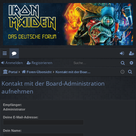
Such
Anmelden
Registrieren
ch
or
n
eg
S
Portal
Foren-Übersicht
Kontakt mit der Board-Administration aufnehmen
ne
en
m
ist
u
Kontakt mit der Board-Administration
llz
el
rie
c
aufnehmen
h
ug
de
re
e
rif
n
n
Empfänger:
Administrator
f
Deine E-Mail-Adresse:
Dein Name: