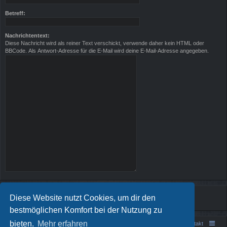
Betreff:
Nachrichtentext:
Diese Nachricht wird als reiner Text verschickt, verwende daher kein HTML oder
BBCode. Als Antwort-Adresse für die E-Mail wird deine E-Mail-Adresse angegeben.
Diese Website nutzt Cookies, um dir den
bestmöglichen Komfort bei der Nutzung zu
bieten.
Mehr erfahren
Portal
Foren-Übersicht
Kontakt