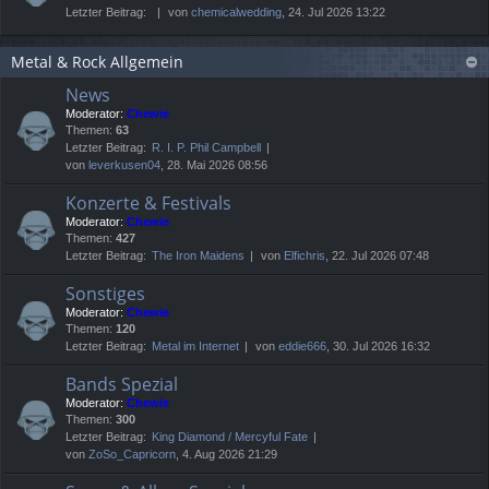
Letzter Beitrag:
von
chemicalwedding
, 24. Jul 2026 13:22
Metal & Rock Allgemein
News
Moderator:
Chewie
Themen:
63
Letzter Beitrag:
R. I. P. Phil Campbell
von
leverkusen04
, 28. Mai 2026 08:56
Konzerte & Festivals
Moderator:
Chewie
Themen:
427
Letzter Beitrag:
The Iron Maidens
von
Elfichris
, 22. Jul 2026 07:48
Sonstiges
Moderator:
Chewie
Themen:
120
Letzter Beitrag:
Metal im Internet
von
eddie666
, 30. Jul 2026 16:32
Bands Spezial
Moderator:
Chewie
Themen:
300
Letzter Beitrag:
King Diamond / Mercyful Fate
von
ZoSo_Capricorn
, 4. Aug 2026 21:29