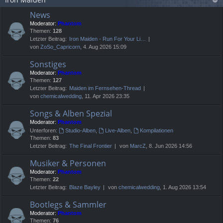
News
Moderator:
Phantom
Themen:
128
Letzter Beitrag:
Iron Maiden - Run For Your Li…
von
ZoSo_Capricorn
, 4. Aug 2026 15:09
Sonstiges
Moderator:
Phantom
Themen:
127
Letzter Beitrag:
Maiden im Fernsehen-Thread
von
chemicalwedding
, 11. Apr 2026 23:35
Songs & Alben Spezial
Moderator:
Phantom
Unterforen:
Studio-Alben
,
Live-Alben
,
Kompilationen
Themen:
83
Letzter Beitrag:
The Final Frontier
von
MarcZ
, 8. Jun 2026 14:56
Musiker & Personen
Moderator:
Phantom
Themen:
22
Letzter Beitrag:
Blaze Bayley
von
chemicalwedding
, 1. Aug 2026 13:54
Bootlegs & Sammler
Moderator:
Phantom
Themen:
76