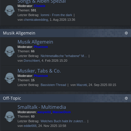
Songs & Alben Spezial
Moderator:
Chewie
Themen:
591
Letzter Beitrag:
Iommi - From the dark
von
chemicalwedding
, 1. Aug 2026 13:36
Musik Allgemein
Musik Allgemein
Moderator:
Phantom
Themen:
66
Letzter Beitrag:
Nichtmetallische "erhabene" M…
von
Dorschbert
, 4. Feb 2026 15:20
Musiker, Tabs & Co.
Moderator:
Phantom
Themen:
15
Letzter Beitrag:
Bassisten-Thread
von
Mazotti
, 24. Sep 2025 00:15
Off-Topic
Smalltalk - Multimedia
Moderatoren:
easywild
,
ManiacDom
Themen:
60
Letzter Beitrag:
Welches Buch habt ihr zuletzt…
von
eddie666
, 24. Nov 2025 10:58