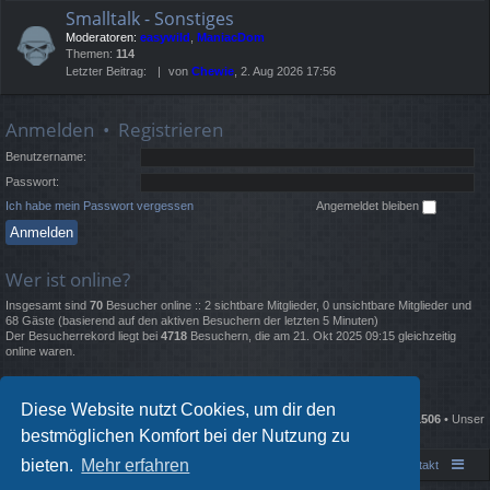
Smalltalk - Sonstiges
Moderatoren:
easywild
,
ManiacDom
Themen:
114
Letzter Beitrag:
von
Chewie
, 2. Aug 2026 17:56
Anmelden
•
Registrieren
Benutzername:
Passwort:
Ich habe mein Passwort vergessen
Angemeldet bleiben
Wer ist online?
Insgesamt sind
70
Besucher online :: 2 sichtbare Mitglieder, 0 unsichtbare Mitglieder und
68 Gäste (basierend auf den aktiven Besuchern der letzten 5 Minuten)
Der Besucherrekord liegt bei
4718
Besuchern, die am 21. Okt 2025 09:15 gleichzeitig
online waren.
Statistik
Diese Website nutzt Cookies, um dir den
Beiträge insgesamt
135671
• Themen insgesamt
2332
• Mitglieder insgesamt
1506
• Unser
bestmöglichen Komfort bei der Nutzung zu
neuestes Mitglied:
Lewisgrold
bieten.
Mehr erfahren
Portal
Foren-Übersicht
Kontakt