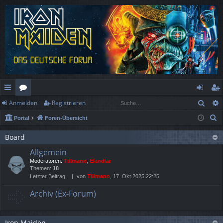
Such
Anmelden
Registrieren
ch
or
n
eg
S
Portal
Foren-Übersicht
ne
en
m
ist
u
llz
el
rie
Board
c
Allgemein
h
ug
de
re
Moderatoren:
Tillmann
,
Elandiar
e
rif
n
n
Themen:
18
Letzter Beitrag:
von
Tillmann
, 17. Okt 2025 22:25
f
Archiv (Ex-Forum)
Iron Maiden