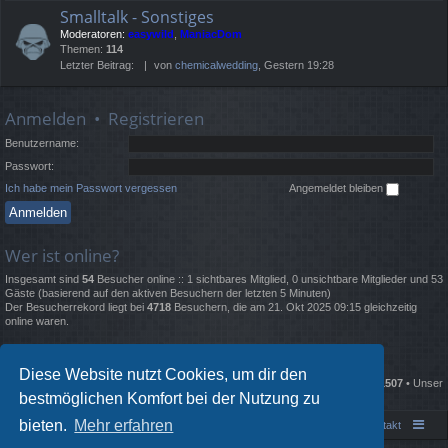
Smalltalk - Sonstiges
Moderatoren:
easywild
,
ManiacDom
Themen:
114
Letzter Beitrag:
von
chemicalwedding
, Gestern 19:28
Anmelden
•
Registrieren
Benutzername:
Passwort:
Ich habe mein Passwort vergessen
Angemeldet bleiben
Wer ist online?
Insgesamt sind
54
Besucher online :: 1 sichtbares Mitglied, 0 unsichtbare Mitglieder und 53
Gäste (basierend auf den aktiven Besuchern der letzten 5 Minuten)
Der Besucherrekord liegt bei
4718
Besuchern, die am 21. Okt 2025 09:15 gleichzeitig
online waren.
Statistik
Diese Website nutzt Cookies, um dir den
Beiträge insgesamt
135676
• Themen insgesamt
2332
• Mitglieder insgesamt
1507
• Unser
bestmöglichen Komfort bei der Nutzung zu
neuestes Mitglied:
BillyUlces
bieten.
Mehr erfahren
Portal
Foren-Übersicht
Kontakt