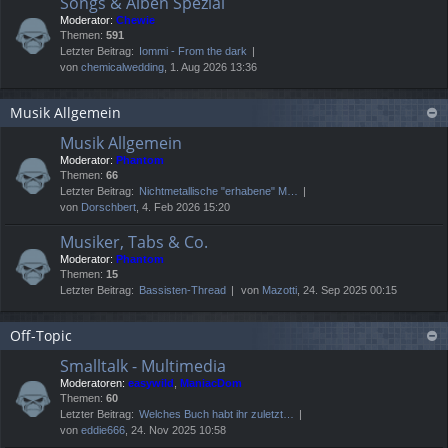
Songs & Alben Spezial
Moderator:
Chewie
Themen:
591
Letzter Beitrag:
Iommi - From the dark
von
chemicalwedding
, 1. Aug 2026 13:36
Musik Allgemein
Musik Allgemein
Moderator:
Phantom
Themen:
66
Letzter Beitrag:
Nichtmetallische "erhabene" M…
von
Dorschbert
, 4. Feb 2026 15:20
Musiker, Tabs & Co.
Moderator:
Phantom
Themen:
15
Letzter Beitrag:
Bassisten-Thread
von
Mazotti
, 24. Sep 2025 00:15
Off-Topic
Smalltalk - Multimedia
Moderatoren:
easywild
,
ManiacDom
Themen:
60
Letzter Beitrag:
Welches Buch habt ihr zuletzt…
von
eddie666
, 24. Nov 2025 10:58