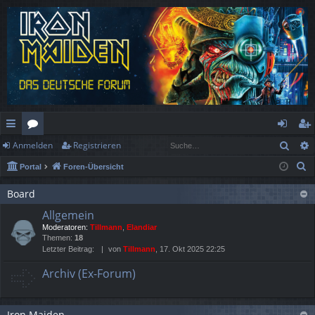
Such
Anmelden
Registrieren
ch
or
n
eg
S
Portal
Foren-Übersicht
ne
en
m
ist
u
llz
el
rie
Board
c
Allgemein
h
ug
de
re
Moderatoren:
Tillmann
,
Elandiar
e
rif
n
n
Themen:
18
Letzter Beitrag:
von
Tillmann
, 17. Okt 2025 22:25
f
Archiv (Ex-Forum)
Iron Maiden