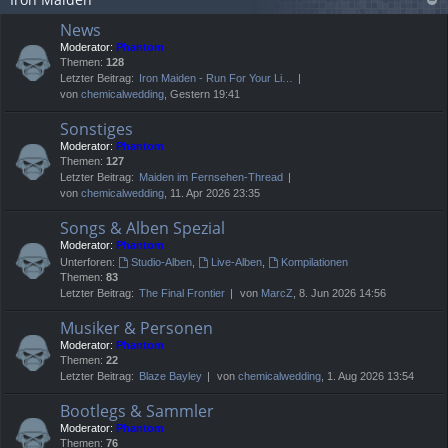
News
Moderator:
Phantom
Themen:
128
Letzter Beitrag:
Iron Maiden - Run For Your Li…
von
chemicalwedding
, Gestern 19:41
Sonstiges
Moderator:
Phantom
Themen:
127
Letzter Beitrag:
Maiden im Fernsehen-Thread
von
chemicalwedding
, 11. Apr 2026 23:35
Songs & Alben Spezial
Moderator:
Phantom
Unterforen:
Studio-Alben
,
Live-Alben
,
Kompilationen
Themen:
83
Letzter Beitrag:
The Final Frontier
von
MarcZ
, 8. Jun 2026 14:56
Musiker & Personen
Moderator:
Phantom
Themen:
22
Letzter Beitrag:
Blaze Bayley
von
chemicalwedding
, 1. Aug 2026 13:54
Bootlegs & Sammler
Moderator:
Phantom
Themen:
76