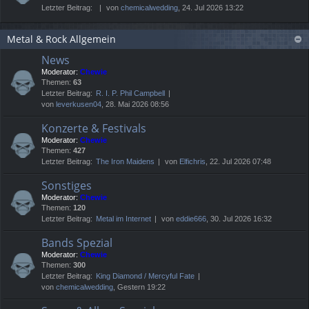
Letzter Beitrag:
von
chemicalwedding
, 24. Jul 2026 13:22
Metal & Rock Allgemein
News
Moderator:
Chewie
Themen:
63
Letzter Beitrag:
R. I. P. Phil Campbell
von
leverkusen04
, 28. Mai 2026 08:56
Konzerte & Festivals
Moderator:
Chewie
Themen:
427
Letzter Beitrag:
The Iron Maidens
von
Elfichris
, 22. Jul 2026 07:48
Sonstiges
Moderator:
Chewie
Themen:
120
Letzter Beitrag:
Metal im Internet
von
eddie666
, 30. Jul 2026 16:32
Bands Spezial
Moderator:
Chewie
Themen:
300
Letzter Beitrag:
King Diamond / Mercyful Fate
von
chemicalwedding
, Gestern 19:22