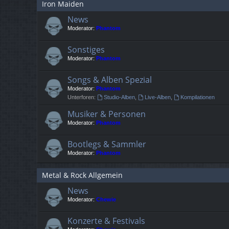
Iron Maiden
News
Moderator:
Phantom
Sonstiges
Moderator:
Phantom
Songs & Alben Spezial
Moderator:
Phantom
Unterforen:
Studio-Alben
,
Live-Alben
,
Kompilationen
Musiker & Personen
Moderator:
Phantom
Bootlegs & Sammler
Moderator:
Phantom
Metal & Rock Allgemein
News
Moderator:
Chewie
Konzerte & Festivals