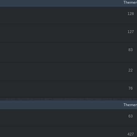
Theme
128
127
83
22
76
Theme
63
427