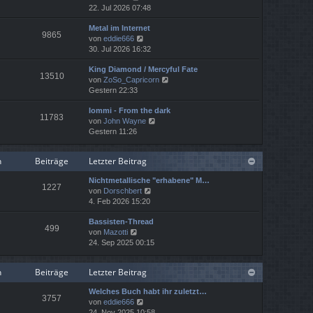
e
r
22. Jul 2026 07:48
t
u
a
e
Metal im Internet
e
g
r
9865
N
von
eddie666
s
B
e
30. Jul 2026 16:32
t
e
u
e
i
King Diamond / Mercyful Fate
e
r
t
13510
N
von
ZoSo_Capricorn
s
B
r
e
Gestern 22:33
t
e
a
u
e
i
g
Iommi - From the dark
e
r
t
11783
N
von
John Wayne
s
B
r
e
Gestern 11:26
t
e
a
u
e
i
g
e
r
t
n
Beiträge
Letzter Beitrag
s
B
r
t
e
a
Nichtmetallische "erhabene" M…
e
i
g
1227
N
von
Dorschbert
r
t
e
4. Feb 2026 15:20
B
r
u
e
a
Bassisten-Thread
e
i
g
499
N
von
Mazotti
s
t
e
24. Sep 2025 00:15
t
r
u
e
a
e
r
g
n
Beiträge
Letzter Beitrag
s
B
t
e
Welches Buch habt ihr zuletzt…
e
i
3757
N
von
eddie666
r
t
e
24. Nov 2025 10:58