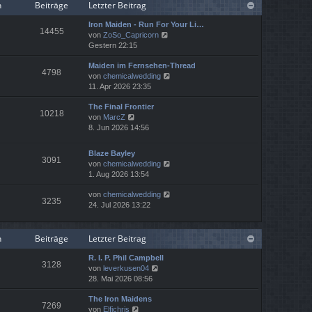
r
n
Beiträge
Letzter Beitrag
B
e
Iron Maiden - Run For Your Li…
14455
i
N
von
ZoSo_Capricorn
t
e
Gestern 22:15
r
u
a
Maiden im Fernsehen-Thread
e
4798
g
N
von
chemicalwedding
s
e
11. Apr 2026 23:35
t
u
e
The Final Frontier
e
r
10218
N
von
MarcZ
s
B
e
8. Jun 2026 14:56
t
e
u
e
i
e
r
t
Blaze Bayley
s
B
3091
r
N
von
chemicalwedding
t
e
a
e
1. Aug 2026 13:54
e
i
g
u
r
t
N
von
chemicalwedding
e
B
3235
r
e
24. Jul 2026 13:22
s
e
a
u
t
i
g
e
e
t
s
r
n
Beiträge
Letzter Beitrag
r
t
B
a
e
e
R. I. P. Phil Campbell
g
3128
r
N
i
von
leverkusen04
B
e
t
28. Mai 2026 08:56
e
u
r
i
The Iron Maidens
e
a
7269
N
t
von
Elfichris
s
g