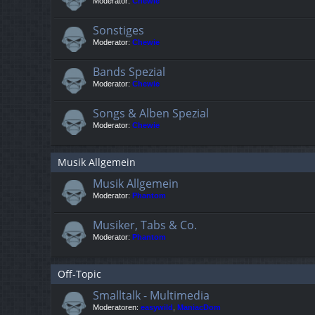
Moderator:
Chewie
Sonstiges
Moderator:
Chewie
Bands Spezial
Moderator:
Chewie
Songs & Alben Spezial
Moderator:
Chewie
Musik Allgemein
Musik Allgemein
Moderator:
Phantom
Musiker, Tabs & Co.
Moderator:
Phantom
Off-Topic
Smalltalk - Multimedia
Moderatoren:
easywild
,
ManiacDom