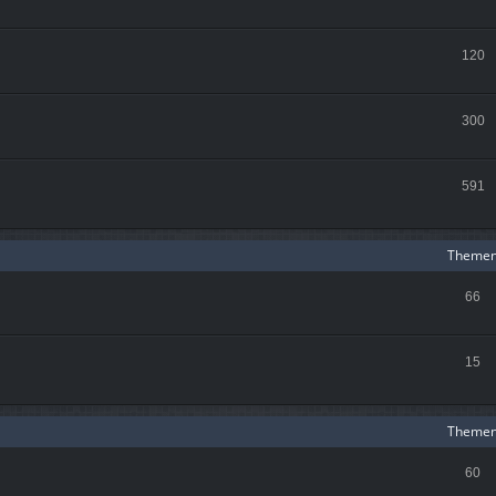
120
300
591
Theme
66
15
Theme
60