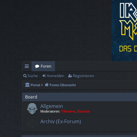
Foren
Suche
Anmelden
Registrieren
ch
Portal
Foren-Übersicht
ne
llz
Board
Allgemein
ug
Moderatoren:
Tillmann
,
Elandiar
rif
Archiv (Ex-Forum)
f