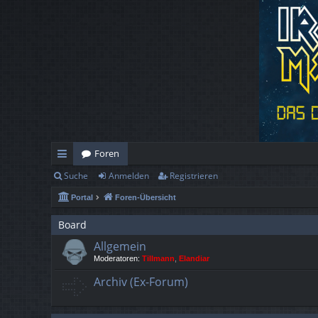
Foren
Suche
Anmelden
Registrieren
ch
Portal
Foren-Übersicht
ne
llz
Board
Allgemein
ug
Moderatoren:
Tillmann
,
Elandiar
rif
Archiv (Ex-Forum)
f