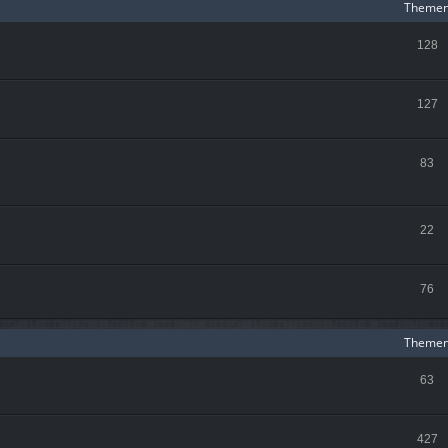
Theme
128
127
83
22
76
Theme
63
427