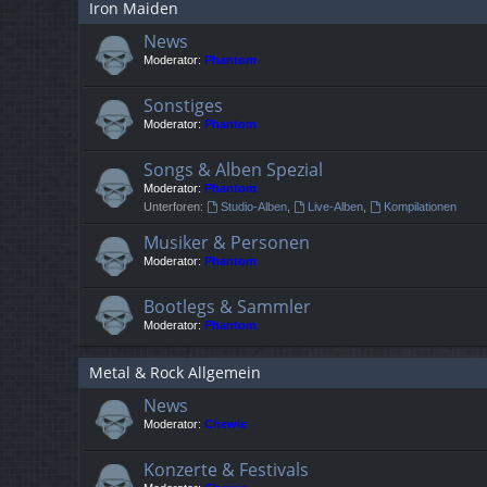
Iron Maiden
News
Moderator:
Phantom
Sonstiges
Moderator:
Phantom
Songs & Alben Spezial
Moderator:
Phantom
Unterforen:
Studio-Alben
,
Live-Alben
,
Kompilationen
Musiker & Personen
Moderator:
Phantom
Bootlegs & Sammler
Moderator:
Phantom
Metal & Rock Allgemein
News
Moderator:
Chewie
Konzerte & Festivals