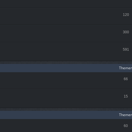
120
300
591
Theme
66
15
Theme
60