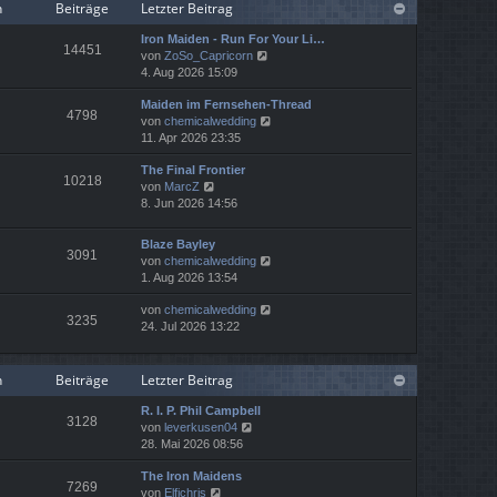
r
n
Beiträge
Letzter Beitrag
B
e
Iron Maiden - Run For Your Li…
14451
i
N
von
ZoSo_Capricorn
t
e
4. Aug 2026 15:09
r
u
a
Maiden im Fernsehen-Thread
e
4798
g
N
von
chemicalwedding
s
e
11. Apr 2026 23:35
t
u
e
The Final Frontier
e
r
10218
N
von
MarcZ
s
B
e
8. Jun 2026 14:56
t
e
u
e
i
e
r
t
Blaze Bayley
s
B
3091
r
N
von
chemicalwedding
t
e
a
e
1. Aug 2026 13:54
e
i
g
u
r
t
N
von
chemicalwedding
e
B
3235
r
e
24. Jul 2026 13:22
s
e
a
u
t
i
g
e
e
t
s
r
n
Beiträge
Letzter Beitrag
r
t
B
a
e
e
R. I. P. Phil Campbell
g
3128
r
N
i
von
leverkusen04
B
e
t
28. Mai 2026 08:56
e
u
r
i
The Iron Maidens
e
a
7269
N
t
von
Elfichris
s
g