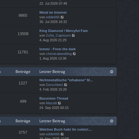
e
r
22. Jul 2026 07:48
t
u
a
e
Metal im Internet
e
g
r
9865
N
von
eddie666
s
B
e
30. Jul 2026 16:32
t
e
u
e
i
King Diamond / Mercyful Fate
e
r
t
13508
N
von
ZoSo_Capricorn
s
B
r
e
4. Aug 2026 21:29
t
e
a
u
e
i
g
Iommi - From the dark
e
r
t
11781
N
von
chemicalwedding
s
B
r
e
1. Aug 2026 13:36
t
e
a
u
e
i
g
e
r
t
n
Beiträge
Letzter Beitrag
s
B
r
t
e
a
Nichtmetallische "erhabene" M…
e
i
g
1227
N
von
Dorschbert
r
t
e
4. Feb 2026 15:20
B
r
u
e
a
Bassisten-Thread
e
i
g
499
N
von
Mazotti
s
t
e
24. Sep 2025 00:15
t
r
u
e
a
e
r
g
n
Beiträge
Letzter Beitrag
s
B
t
e
Welches Buch habt ihr zuletzt…
e
i
3757
N
von
eddie666
r
t
e
24. Nov 2025 10:58