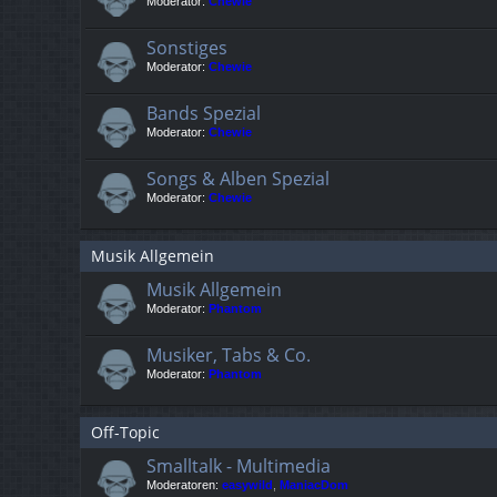
Moderator:
Chewie
Sonstiges
Moderator:
Chewie
Bands Spezial
Moderator:
Chewie
Songs & Alben Spezial
Moderator:
Chewie
Musik Allgemein
Musik Allgemein
Moderator:
Phantom
Musiker, Tabs & Co.
Moderator:
Phantom
Off-Topic
Smalltalk - Multimedia
Moderatoren:
easywild
,
ManiacDom