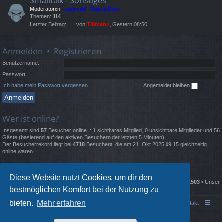
Smalltalk - Sonstiges
Moderatoren:
easywild
,
ManiacDom
Themen:
114
Letzter Beitrag:
von
Tillmann
, Gestern 08:50
Anmelden
•
Registrieren
Benutzername:
Passwort:
Ich habe mein Passwort vergessen
Angemeldet bleiben
Wer ist online?
Insgesamt sind
57
Besucher online :: 1 sichtbares Mitglied, 0 unsichtbare Mitglieder und 56
Gäste (basierend auf den aktiven Besuchern der letzten 5 Minuten)
Der Besucherrekord liegt bei
4718
Besuchern, die am 21. Okt 2025 09:15 gleichzeitig
online waren.
Statistik
Diese Website nutzt Cookies, um dir den
Beiträge insgesamt
135681
• Themen insgesamt
2332
• Mitglieder insgesamt
1503
• Unser
bestmöglichen Komfort bei der Nutzung zu
neuestes Mitglied:
Lewisgrold
bieten.
Mehr erfahren
Portal
Foren-Übersicht
Kontakt
Powered by
phpBB
® Forum Software © phpBB Limited