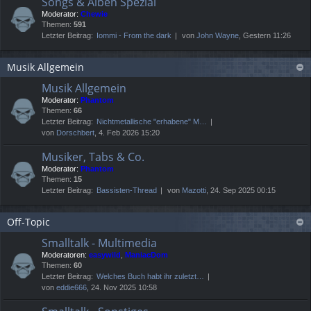
Songs & Alben Spezial
Moderator:
Chewie
Themen:
591
Letzter Beitrag:
Iommi - From the dark
von
John Wayne
, Gestern 11:26
Musik Allgemein
Musik Allgemein
Moderator:
Phantom
Themen:
66
Letzter Beitrag:
Nichtmetallische "erhabene" M…
von
Dorschbert
, 4. Feb 2026 15:20
Musiker, Tabs & Co.
Moderator:
Phantom
Themen:
15
Letzter Beitrag:
Bassisten-Thread
von
Mazotti
, 24. Sep 2025 00:15
Off-Topic
Smalltalk - Multimedia
Moderatoren:
easywild
,
ManiacDom
Themen:
60
Letzter Beitrag:
Welches Buch habt ihr zuletzt…
von
eddie666
, 24. Nov 2025 10:58