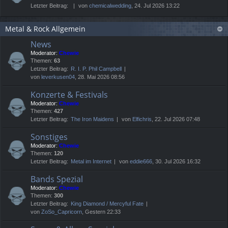
Letzter Beitrag:
von
chemicalwedding
, 24. Jul 2026 13:22
Metal & Rock Allgemein
News
Moderator:
Chewie
Themen:
63
Letzter Beitrag:
R. I. P. Phil Campbell
von
leverkusen04
, 28. Mai 2026 08:56
Konzerte & Festivals
Moderator:
Chewie
Themen:
427
Letzter Beitrag:
The Iron Maidens
von
Elfichris
, 22. Jul 2026 07:48
Sonstiges
Moderator:
Chewie
Themen:
120
Letzter Beitrag:
Metal im Internet
von
eddie666
, 30. Jul 2026 16:32
Bands Spezial
Moderator:
Chewie
Themen:
300
Letzter Beitrag:
King Diamond / Mercyful Fate
von
ZoSo_Capricorn
, Gestern 22:33