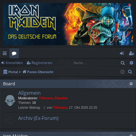
Such
Anmelden
Registrieren
ch
or
n
eg
S
Portal
Foren-Übersicht
ne
en
m
ist
u
llz
el
rie
Board
c
Allgemein
h
ug
de
re
Moderatoren:
Tillmann
,
Elandiar
e
rif
n
n
Themen:
18
Letzter Beitrag:
von
Tillmann
, 17. Okt 2025 22:25
f
Archiv (Ex-Forum)
Iron Maiden