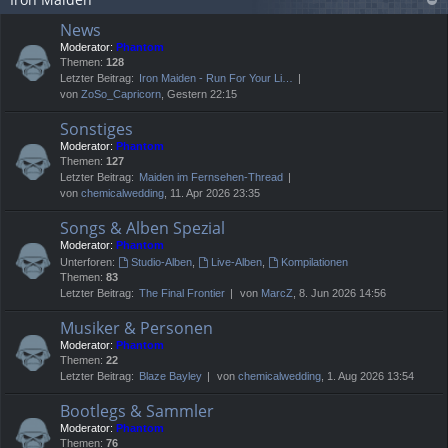
News
Moderator:
Phantom
Themen:
128
Letzter Beitrag:
Iron Maiden - Run For Your Li…
von
ZoSo_Capricorn
, Gestern 22:15
Sonstiges
Moderator:
Phantom
Themen:
127
Letzter Beitrag:
Maiden im Fernsehen-Thread
von
chemicalwedding
, 11. Apr 2026 23:35
Songs & Alben Spezial
Moderator:
Phantom
Unterforen:
Studio-Alben
,
Live-Alben
,
Kompilationen
Themen:
83
Letzter Beitrag:
The Final Frontier
von
MarcZ
, 8. Jun 2026 14:56
Musiker & Personen
Moderator:
Phantom
Themen:
22
Letzter Beitrag:
Blaze Bayley
von
chemicalwedding
, 1. Aug 2026 13:54
Bootlegs & Sammler
Moderator:
Phantom
Themen:
76