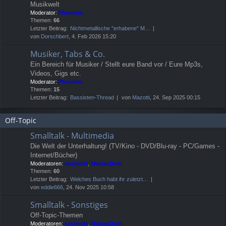
Musikwelt
Moderator:
Phantom
Themen:
66
Letzter Beitrag:
Nichtmetallische "erhabene" M…
von
Dorschbert
, 4. Feb 2026 15:20
Musiker, Tabs & Co.
Ein Bereich für Musiker / Stellt eure Band vor / Eure Mp3s,
Videos, Gigs etc.
Moderator:
Phantom
Themen:
15
Letzter Beitrag:
Bassisten-Thread
von
Mazotti
, 24. Sep 2025 00:15
Off-Topic
Smalltalk - Multimedia
Die Welt der Unterhaltung! (TV/Kino - DVD/Blu-ray - PC/Games -
Internet/Bücher)
Moderatoren:
easywild
,
ManiacDom
Themen:
60
Letzter Beitrag:
Welches Buch habt ihr zuletzt…
von
eddie666
, 24. Nov 2025 10:58
Smalltalk - Sonstiges
Off-Topic-Themen
Moderatoren:
easywild
,
ManiacDom