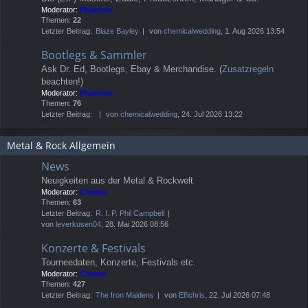
Moderator:
Phantom
Themen:
22
Letzter Beitrag:
Blaze Bayley
von
chemicalwedding
, 1. Aug 2026 13:54
Bootlegs & Sammler
Ask Dr. Ed, Bootlegs, Ebay & Merchandise. (
Zusatzregeln
beachten!)
Moderator:
Phantom
Themen:
76
Letzter Beitrag:
von
chemicalwedding
, 24. Jul 2026 13:22
Metal & Rock Allgemein
News
Neuigkeiten aus der Metal & Rockwelt
Moderator:
Chewie
Themen:
63
Letzter Beitrag:
R. I. P. Phil Campbell
von
leverkusen04
, 28. Mai 2026 08:56
Konzerte & Festivals
Tourneedaten, Konzerte, Festivals etc.
Moderator:
Chewie
Themen:
427
Letzter Beitrag:
The Iron Maidens
von
Elfichris
, 22. Jul 2026 07:48