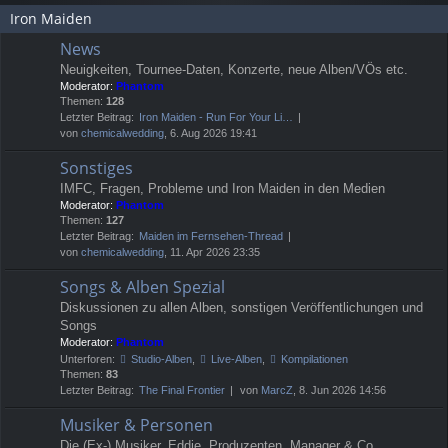
Iron Maiden
News
Neuigkeiten, Tournee-Daten, Konzerte, neue Alben/VÖs etc.
Moderator:
Phantom
Themen:
128
Letzter Beitrag:
Iron Maiden - Run For Your Li…
von
chemicalwedding
, 6. Aug 2026 19:41
Sonstiges
IMFC, Fragen, Probleme und Iron Maiden in den Medien
Moderator:
Phantom
Themen:
127
Letzter Beitrag:
Maiden im Fernsehen-Thread
von
chemicalwedding
, 11. Apr 2026 23:35
Songs & Alben Spezial
Diskussionen zu allen Alben, sonstigen Veröffentlichungen und
Songs
Moderator:
Phantom
Unterforen:
Studio-Alben
,
Live-Alben
,
Kompilationen
Themen:
83
Letzter Beitrag:
The Final Frontier
von
MarcZ
, 8. Jun 2026 14:56
Musiker & Personen
Die (Ex-) Musiker, Eddie, Produzenten, Manager & Co.