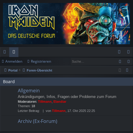
Such
Anmelden
Registrieren
ch
or
n
eg
S
Portal
Foren-Übersicht
ne
en
m
ist
u
llz
Board
el
rie
c
Allgemein
h
ug
de
re
Ankündigungen, Infos, Fragen oder Probleme zum Forum
e
rif
n
n
Moderatoren:
Tillmann
,
Elandiar
Themen:
18
f
Letzter Beitrag:
von
Tillmann
, 17. Okt 2025 22:25
Archiv (Ex-Forum)