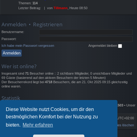
Themen:
114
Letzter Beitrag:
von
Tillmann
, Heute 08:50
Anmelden
•
Registrieren
Benutzername:
Passwort:
Ich habe mein Passwort vergessen
Angemeldet bleiben
Wer ist online?
Insgesamt sind
71
Besucher online :: 2 sichtbare Mitglieder, 0 unsichtbare Mitglieder und
69 Gäste (basierend auf den aktiven Besuchern der letzten 5 Minuten)
Der Besucherrekord liegt bei
4718
Besuchern, die am 21. Okt 2025 09:15 gleichzeitig
online waren.
Statistik
Beiträge insgesamt
135679
• Themen insgesamt
2332
• Mitglieder insgesamt
1503
• Unser
Diese Website nutzt Cookies, um dir den
neuestes Mitglied:
Lewisgrold
bestmöglichen Komfort bei der Nutzung zu
Portal
Foren-Übersicht
Alle Zeiten sind
UTC+02:00
bieten.
Mehr erfahren
Kontakt
Alle Cookies löschen
Powered by
phpBB
® Forum Software © phpBB Limited