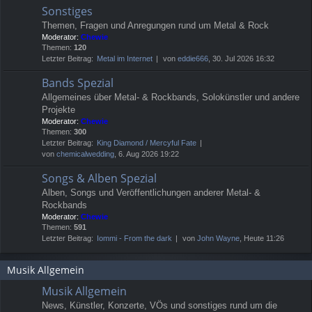
Sonstiges
Themen, Fragen und Anregungen rund um Metal & Rock
Moderator:
Chewie
Themen:
120
Letzter Beitrag:
Metal im Internet
von
eddie666
, 30. Jul 2026 16:32
Bands Spezial
Allgemeines über Metal- & Rockbands, Solokünstler und andere
Projekte
Moderator:
Chewie
Themen:
300
Letzter Beitrag:
King Diamond / Mercyful Fate
von
chemicalwedding
, 6. Aug 2026 19:22
Songs & Alben Spezial
Alben, Songs und Veröffentlichungen anderer Metal- &
Rockbands
Moderator:
Chewie
Themen:
591
Letzter Beitrag:
Iommi - From the dark
von
John Wayne
, Heute 11:26
Musik Allgemein
Musik Allgemein
News, Künstler, Konzerte, VÖs und sonstiges rund um die