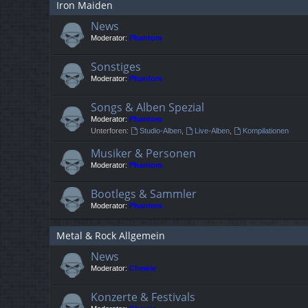
Iron Maiden
News
Moderator:
Phantom
Sonstiges
Moderator:
Phantom
Songs & Alben Spezial
Moderator:
Phantom
Unterforen:
Studio-Alben
,
Live-Alben
,
Kompilationen
Musiker & Personen
Moderator:
Phantom
Bootlegs & Sammler
Moderator:
Phantom
Metal & Rock Allgemein
News
Moderator:
Chewie
Konzerte & Festivals