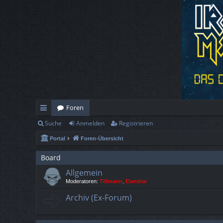
Foren
Suche
Anmelden
Registrieren
ch
Portal
Foren-Übersicht
ne
llz
Board
Allgemein
ug
Moderatoren:
Tillmann
,
Elandiar
rif
Archiv (Ex-Forum)
f