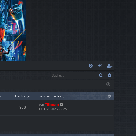
S
Suche
Erweiterte
FA
n
eg
Q
m
ist
el
rie
n
Beiträge
Letzter Beitrag
N
von
Tillmann
de
re
938
e
17. Okt 2025 22:25
u
n
n
e
s
t
e