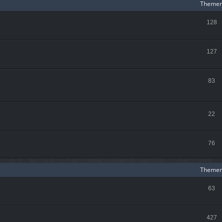
Theme
128
127
83
22
76
Theme
63
427