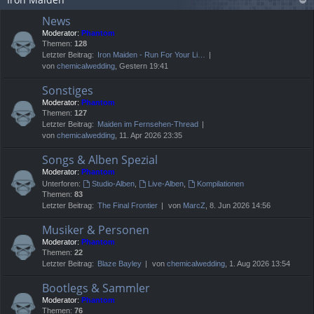
News
Moderator:
Phantom
Themen:
128
Letzter Beitrag:
Iron Maiden - Run For Your Li…
von
chemicalwedding
, Gestern 19:41
Sonstiges
Moderator:
Phantom
Themen:
127
Letzter Beitrag:
Maiden im Fernsehen-Thread
von
chemicalwedding
, 11. Apr 2026 23:35
Songs & Alben Spezial
Moderator:
Phantom
Unterforen:
Studio-Alben
,
Live-Alben
,
Kompilationen
Themen:
83
Letzter Beitrag:
The Final Frontier
von
MarcZ
, 8. Jun 2026 14:56
Musiker & Personen
Moderator:
Phantom
Themen:
22
Letzter Beitrag:
Blaze Bayley
von
chemicalwedding
, 1. Aug 2026 13:54
Bootlegs & Sammler
Moderator:
Phantom
Themen:
76