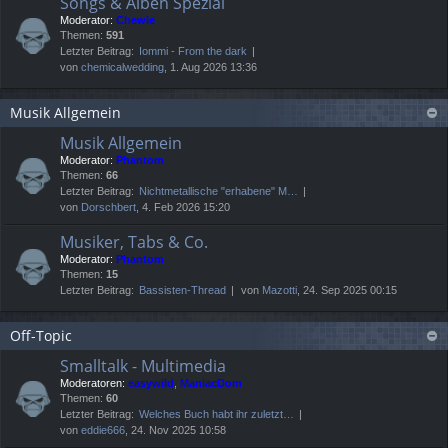
Songs & Alben Spezial
Moderator:
Chewie
Themen:
591
Letzter Beitrag:
Iommi - From the dark
von
chemicalwedding
, 1. Aug 2026 13:36
Musik Allgemein
Musik Allgemein
Moderator:
Phantom
Themen:
66
Letzter Beitrag:
Nichtmetallische "erhabene" M…
von
Dorschbert
, 4. Feb 2026 15:20
Musiker, Tabs & Co.
Moderator:
Phantom
Themen:
15
Letzter Beitrag:
Bassisten-Thread
von
Mazotti
, 24. Sep 2025 00:15
Off-Topic
Smalltalk - Multimedia
Moderatoren:
easywild
,
ManiacDom
Themen:
60
Letzter Beitrag:
Welches Buch habt ihr zuletzt…
von
eddie666
, 24. Nov 2025 10:58