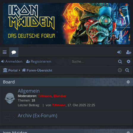
Such
Anmelden
Registrieren
ch
or
n
eg
S
Portal
Foren-Übersicht
ne
en
m
ist
u
llz
el
rie
Board
c
Allgemein
h
ug
de
re
Moderatoren:
Tillmann
,
Elandiar
e
rif
n
n
Themen:
18
Letzter Beitrag:
von
Tillmann
, 17. Okt 2025 22:25
f
Archiv (Ex-Forum)
Iron Maiden