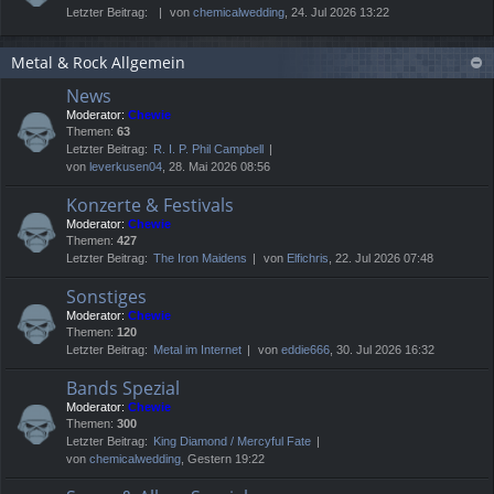
Letzter Beitrag:
von
chemicalwedding
, 24. Jul 2026 13:22
Metal & Rock Allgemein
News
Moderator:
Chewie
Themen:
63
Letzter Beitrag:
R. I. P. Phil Campbell
von
leverkusen04
, 28. Mai 2026 08:56
Konzerte & Festivals
Moderator:
Chewie
Themen:
427
Letzter Beitrag:
The Iron Maidens
von
Elfichris
, 22. Jul 2026 07:48
Sonstiges
Moderator:
Chewie
Themen:
120
Letzter Beitrag:
Metal im Internet
von
eddie666
, 30. Jul 2026 16:32
Bands Spezial
Moderator:
Chewie
Themen:
300
Letzter Beitrag:
King Diamond / Mercyful Fate
von
chemicalwedding
, Gestern 19:22