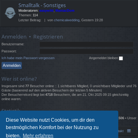
Smalltalk - Sonstiges
Moderatoren:
easywild
,
ManiacDom
Themen:
114
Letzter Beitrag:
von
chemicalwedding
, Gestern 19:28
Anmelden
•
Registrieren
Benutzername:
Passwort:
Ich habe mein Passwort vergessen
Angemeldet bleiben
Wer ist online?
Insgesamt sind
77
Besucher online :: 1 sichtbares Mitglied, 0 unsichtbare Mitglieder und 76
Gäste (basierend auf den aktiven Besuchern der letzten 5 Minuten)
Der Besucherrekord liegt bei
4718
Besuchern, die am 21. Okt 2025 09:15 gleichzeitig
online waren.
Statistik
Beiträge insgesamt
135676
• Themen insgesamt
2332
• Mitglieder insgesamt
1506
• Unser
Diese Website nutzt Cookies, um dir den
neuestes Mitglied:
Lewisgrold
bestmöglichen Komfort bei der Nutzung zu
Portal
Foren-Übersicht
Kontakt
bieten.
Mehr erfahren