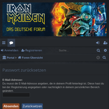
Such
Anmelden
Registrieren
ch
or
n
eg
S
Portal
Foren-Übersicht
ne
en
m
ist
u
llz
el
rie
c
Passwort zurücksetzen
h
ug
de
re
e
E-Mail-Adresse:
rif
n
n
Du musst die E-Mail-Adresse angeben, die in deinem Profil hinterlegt ist. Diese hast du
bei der Registrierung angegeben oder nachträglich in deinem persönlichen Bereich
f
geändert.