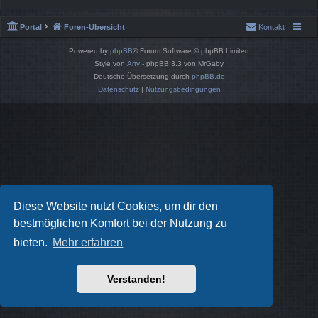
Portal
Foren-Übersicht
Kontakt
Powered by
phpBB
® Forum Software © phpBB Limited
Style von
Arty
- phpBB 3.3 von MrGaby
Deutsche Übersetzung durch
phpBB.de
Datenschutz
|
Nutzungsbedingungen
Diese Website nutzt Cookies, um dir den
bestmöglichen Komfort bei der Nutzung zu
bieten.
Mehr erfahren
Verstanden!