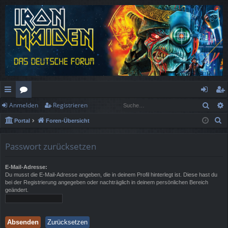
Such
Anmelden
Registrieren
ch
or
n
eg
S
Portal
Foren-Übersicht
ne
en
m
ist
u
llz
el
rie
c
Passwort zurücksetzen
h
ug
de
re
e
E-Mail-Adresse:
rif
n
n
Du musst die E-Mail-Adresse angeben, die in deinem Profil hinterlegt ist. Diese hast du
bei der Registrierung angegeben oder nachträglich in deinem persönlichen Bereich
f
geändert.