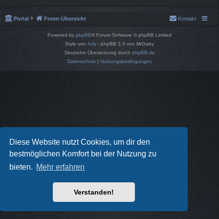
Portal
Foren-Übersicht
Kontakt
Powered by
phpBB
® Forum Software © phpBB Limited
Style von
Arty
- phpBB 3.3 von MrGaby
Deutsche Übersetzung durch
phpBB.de
Datenschutz
|
Nutzungsbedingungen
Diese Website nutzt Cookies, um dir den
bestmöglichen Komfort bei der Nutzung zu
bieten.
Mehr erfahren
Verstanden!