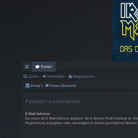
Foren
Suche
Anmelden
Registrieren
ch
Portal
Foren-Übersicht
ne
llz
Passwort zurücksetzen
ug
E-Mail-Adresse:
rif
Du musst die E-Mail-Adresse angeben, die in deinem Profil hinterlegt ist. Di
Registrierung angegeben oder nachträglich in deinem persönlichen Bereich
f