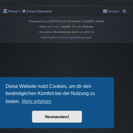
Portal
Foren-Übersicht
Kontakt
Powered by
phpBB
® Forum Software © phpBB Limited
Style von
Arty
- phpBB 3.3 von MrGaby
Deutsche Übersetzung durch
phpBB.de
Datenschutz
|
Nutzungsbedingungen
Diese Website nutzt Cookies, um dir den
bestmöglichen Komfort bei der Nutzung zu
bieten.
Mehr erfahren
Verstanden!