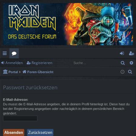
Such
Anmelden
Registrieren
ch
or
n
eg
S
Portal
Foren-Übersicht
ne
en
m
ist
u
llz
el
rie
c
Passwort zurücksetzen
h
ug
de
re
e
E-Mail-Adresse:
rif
n
n
Du musst die E-Mail-Adresse angeben, die in deinem Profil hinterlegt ist. Diese hast du
bei der Registrierung angegeben oder nachträglich in deinem persönlichen Bereich
f
geändert.