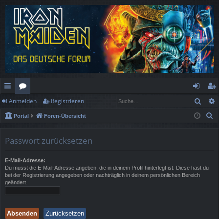
Such
Anmelden
Registrieren
ch
or
n
eg
S
Portal
Foren-Übersicht
ne
en
m
ist
u
llz
el
rie
c
Passwort zurücksetzen
h
ug
de
re
e
E-Mail-Adresse:
rif
n
n
Du musst die E-Mail-Adresse angeben, die in deinem Profil hinterlegt ist. Diese hast du
bei der Registrierung angegeben oder nachträglich in deinem persönlichen Bereich
f
geändert.