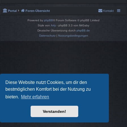
Portal
Foren-Übersicht
Kontakt
Powered by
phpBB
® Forum Software © phpBB Limited
Style von
Arty
- phpBB 3.3 von MrGaby
Deutsche Übersetzung durch
phpBB.de
Datenschutz
|
Nutzungsbedingungen
Diese Website nutzt Cookies, um dir den
bestmöglichen Komfort bei der Nutzung zu
bieten.
Mehr erfahren
Verstanden!