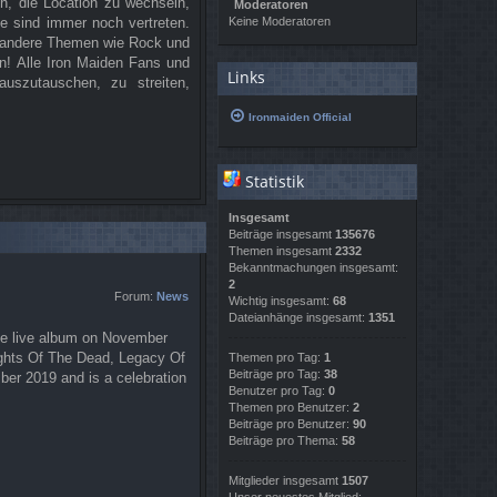
ch, die Location zu wechseln,
Moderatoren
e sind immer noch vertreten.
Keine Moderatoren
e andere Themen wie Rock und
nn! Alle Iron Maiden Fans und
Links
uszutauschen, zu streiten,
Ironmaiden Official
Statistik
Insgesamt
Beiträge insgesamt
135676
Themen insgesamt
2332
Bekanntmachungen insgesamt:
2
Forum:
News
Wichtig insgesamt:
68
Dateianhänge insgesamt:
1351
e live album on November
Nights Of The Dead, Legacy Of
Themen pro Tag:
1
Beiträge pro Tag:
38
ber 2019 and is a celebration
Benutzer pro Tag:
0
Themen pro Benutzer:
2
Beiträge pro Benutzer:
90
Beiträge pro Thema:
58
Mitglieder insgesamt
1507