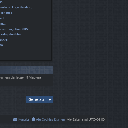
ns
verband Logo Hamburg
 Pophouse
vil
plat!
nniversary Tour 2027
rning Ambition
mpbell
26
suchern der letzten 5 Minuten)
Gehe zu
Kontakt
Alle Cookies löschen
Alle Zeiten sind
UTC+02:00