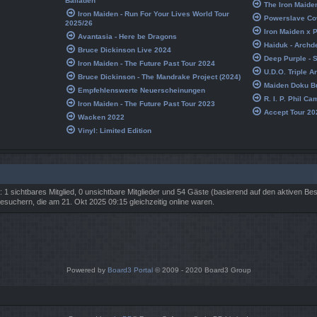
Balladen
The Iron Maide
Iron Maiden - Run For Your Lives World Tour
Powerslave Co
2025/26
Iron Maiden x
Avantasia - Here be Dragons
Haiduk - Archde
Bruce Dickinson Live 2024
Deep Purple - S
Iron Maiden - The Future Past Tour 2024
U.D.O. Triple A
Bruce Dickinson - The Mandrake Project (2024)
Maiden Doku Bu
Empfehlenswerte Neuerscheinungen
R. I. P. Phil Ca
Iron Maiden - The Future Past Tour 2023
Accept Tour 20
Wacken 2022
Vinyl: Limited Edition
: 1 sichtbares Mitglied, 0 unsichtbare Mitglieder und 54 Gäste (basierend auf den aktiven Be
suchern, die am 21. Okt 2025 09:15 gleichzeitig online waren.
Powered by
Board3 Portal
© 2009 - 2020 Board3 Group