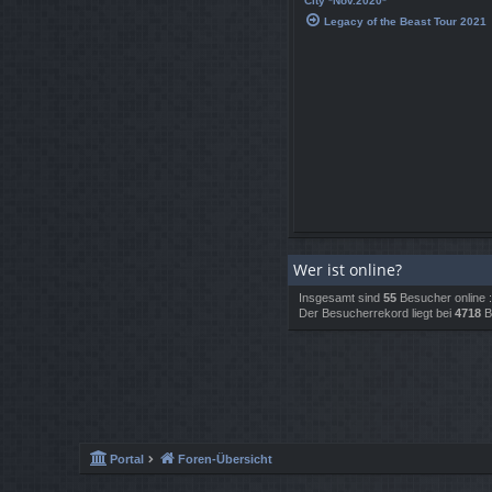
City *Nov.2020*
Legacy of the Beast Tour 2021
Wer ist online?
Insgesamt sind
55
Besucher online :
Der Besucherrekord liegt bei
4718
Be
Portal
Foren-Übersicht