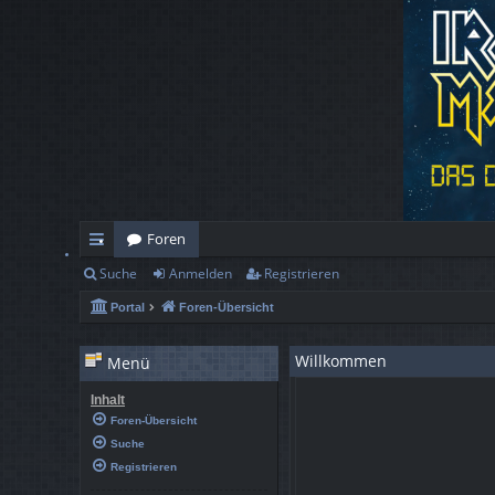
Foren
Suche
Anmelden
Registrieren
ch
Portal
Foren-Übersicht
ne
llz
Willkommen
Menü
ug
Inhalt
rif
Foren-Übersicht
Suche
f
Registrieren