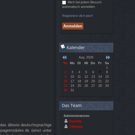
Mich bei jedem Besuch
automatisch anmelden
Registriere dich jetzt!
Kalender
Aug. 2026
So
Mo
Di
Mi
Do
Fr
Sa
1
2
3
4
5
6
7
8
9
10
11
12
13
14
15
16
17
18
19
20
21
22
23
24
25
26
27
28
29
30
31
Das Team
Administratoren
Elandiar
 das älteste deutschsprachige
Tillmann
agemodules.de (einst unter