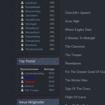
(48)
LloydGew
(40)
RandallAdath
(39)
Berizavempiz
Churchill’s Speech
(51)
Jasonidect
(39)
HaroldPuche
Aces High
(42)
Simongah
(41)
RhetaMycle
Where Eagles Dare
(45)
MichaelNum
(43)
Robertwheta
2 Minutes To Midnight
(38)
GeorgeLique
(51)
Brandnrat
The Clansman
(46)
TimothyUsamb
The Trooper
Top Poster
Revelations
Benutzername
Beiträge
For The Greater Good Of Go
6929
chemicalwedding
6267
Chewie
The Wicker Man
5949
Tillmann
5322
Irenicus
Sign Of The Cross
4867
The Trooper
Flight Of Icarus
Neue Mitglieder