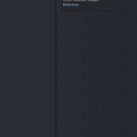
Unser neuestes Mitglied:
BillyUlces