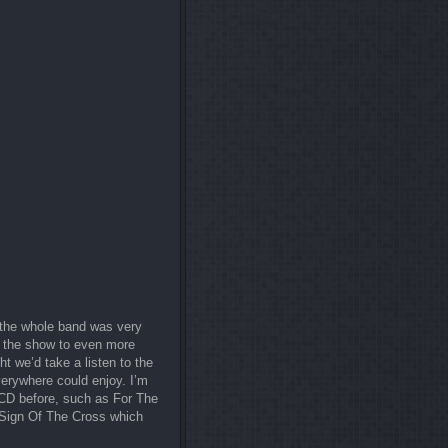
 the whole band was very
g the show to even more
 we’d take a listen to the
verywhere could enjoy. I’m
e CD before, such as For The
 Sign Of The Cross which