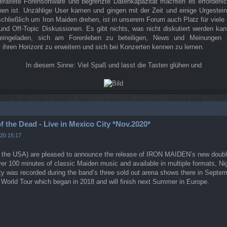
eraltete Forensoftware und begrenzte Datenkapazität machten es erforderli
n ist. Unzählige User kamen und gingen mit der Zeit und einige Urgestein
chließlich um Iron Maiden drehen, ist in unserem Forum auch Platz für viel
und Off-Topic Diskussionen. Es gibt nichts, was nicht diskutiert werden ka
ch eingeladen, sich am Forenleben zu beteiligen, News und Meinungen a
 ihren Horizont zu erweitern und sich bei Konzerten kennen zu lernen.
In diesem Sinne: Viel Spaß und lasst die Tasten glühen und
n
f the Dead - Live in Mexico City *Nov.2020*
020 15:17
 the USA) are pleased to announce the release of IRON MAIDEN’s new doubl
ver 100 minutes of classic Maiden music and available in multiple formats, 
ty was recorded during the band’s three sold out arena shows there in Septem
 World Tour which began in 2018 and will finish next Summer in Europe.