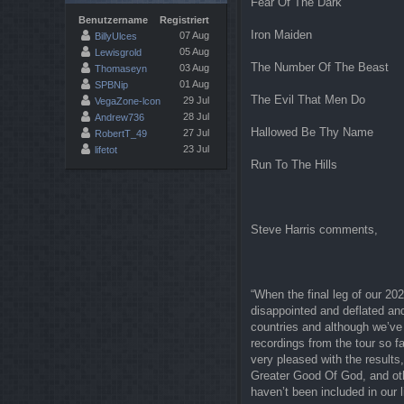
Fear Of The Dark
Benutzername
Registriert
Iron Maiden
07 Aug
BillyUlces
05 Aug
Lewisgrold
The Number Of The Beast
03 Aug
Thomaseyn
01 Aug
SPBNip
The Evil That Men Do
29 Jul
VegaZone-lcon
28 Jul
Andrew736
Hallowed Be Thy Name
27 Jul
RobertT_49
23 Jul
lifetot
Run To The Hills
Steve Harris comments,
“When the final leg of our 2
disappointed and deflated an
countries and although we’ve
recordings from the tour so f
very pleased with the results
Greater Good Of God, and ot
haven’t been included in our 