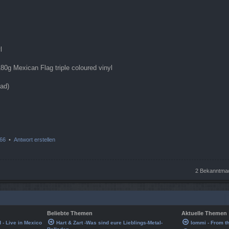
l
80g Mexican Flag triple coloured vinyl
oad)
66
•
Antwort erstellen
2 Bekanntmac
Beliebte Themen
Aktuelle Themen
d - Live in Mexico
Hart & Zart -Was sind eure Lieblings-Metal-
Iommi - From t