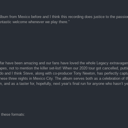
lbum from Mexico before and I think this recording does justice to the passio
antastic welcome whenever we play there.”
o far have been amazing and our fans have loved the whole Legacy extravaganz
es, not to mention the killer set-list! When our 2020 tour got cancelled, putti
do and I think Steve, along with co-producer Tony Newton, has perfectly capt
ese three nights in Mexico City. The album serves both as a celebration of t
n, and as a taster for, hopefully, next year’s final run for anyone who hasn’t 
n these formats: