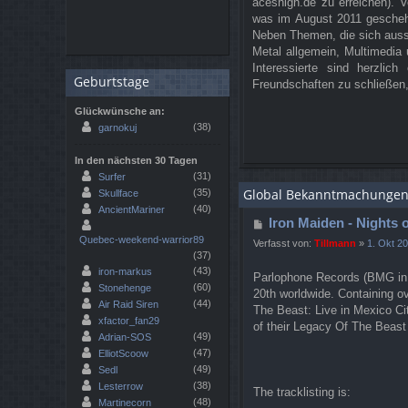
aceshigh.de zu erreichen). V
was im August 2011 geschehe
Neben Themen, die sich auss
Metal allgemein, Multimedia 
Interessierte sind herzli
Geburtstage
Freundschaften zu schließen,
Glückwünsche an:
(38)
garnokuj
In den nächsten 30 Tagen
(31)
Surfer
Global Bekanntmachunge
(35)
Skullface
(40)
AncientMariner
Iron Maiden - Nights o
Quebec-weekend-warrior89
Verfasst von:
Tillmann
»
1. Okt 2
(37)
(43)
iron-markus
Parlophone Records (BMG in
(60)
Stonehenge
20th worldwide. Containing o
(44)
Air Raid Siren
The Beast: Live in Mexico Ci
xfactor_fan29
of their Legacy Of The Beast
(49)
Adrian-SOS
(47)
ElliotScoow
(49)
Sedl
(38)
Lesterrow
The tracklisting is:
(48)
Martinecorn