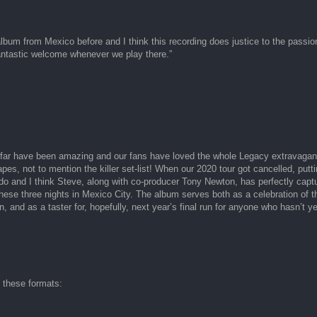
lbum from Mexico before and I think this recording does justice to the passio
antastic welcome whenever we play there.”
o far have been amazing and our fans have loved the whole Legacy extravaganz
es, not to mention the killer set-list! When our 2020 tour got cancelled, putti
do and I think Steve, along with co-producer Tony Newton, has perfectly capt
ese three nights in Mexico City. The album serves both as a celebration of t
n, and as a taster for, hopefully, next year’s final run for anyone who hasn’t 
n these formats: