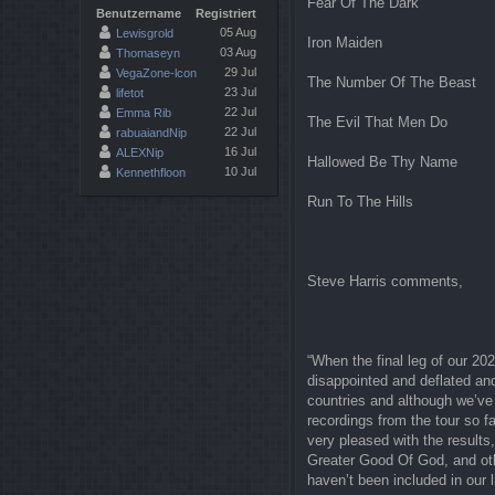
Fear Of The Dark
Benutzername
Registriert
05 Aug
Lewisgrold
Iron Maiden
03 Aug
Thomaseyn
29 Jul
VegaZone-lcon
The Number Of The Beast
23 Jul
lifetot
22 Jul
Emma Rib
The Evil That Men Do
22 Jul
rabuaiandNip
16 Jul
ALEXNip
Hallowed Be Thy Name
10 Jul
Kennethfloon
Run To The Hills
Steve Harris comments,
“When the final leg of our 2
disappointed and deflated an
countries and although we’ve
recordings from the tour so f
very pleased with the results
Greater Good Of God, and ot
haven’t been included in our 