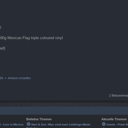
l
80g Mexican Flag triple coloured vinyl
oad)
66
•
Antwort erstellen
2 Bekanntmac
Beliebte Themen
Aktuelle Themen
d - Live in Mexico
Hart & Zart -Was sind eure Lieblings-Metal-
Iommi - From t