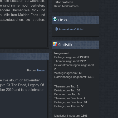
ch, die Location zu wechseln,
Moderatoren
e sind immer noch vertreten.
Keine Moderatoren
e andere Themen wie Rock und
nn! Alle Iron Maiden Fans und
Links
uszutauschen, zu streiten,
Ironmaiden Official
Statistik
Insgesamt
Beiträge insgesamt
135681
Themen insgesamt
2332
Bekanntmachungen insgesamt:
2
Forum:
News
Wichtig insgesamt:
68
Dateianhänge insgesamt:
1351
e live album on November
Nights Of The Dead, Legacy Of
Themen pro Tag:
1
ber 2019 and is a celebration
Beiträge pro Tag:
38
Benutzer pro Tag:
0
Themen pro Benutzer:
2
Beiträge pro Benutzer:
90
Beiträge pro Thema:
58
Mitglieder insgesamt
1503