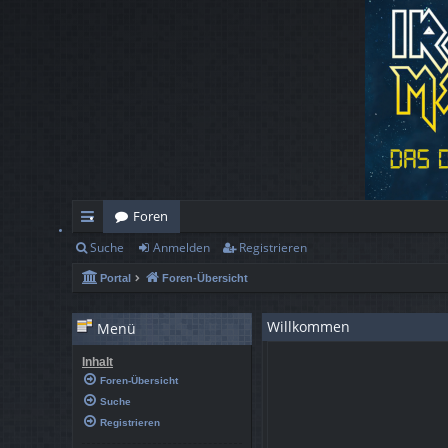
Foren
Suche
Anmelden
Registrieren
ch
Portal
Foren-Übersicht
ne
llz
Willkommen
Menü
ug
Inhalt
rif
Foren-Übersicht
Suche
f
Registrieren