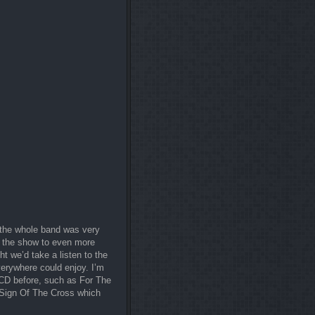
 the whole band was very
g the show to even more
 we’d take a listen to the
verywhere could enjoy. I’m
e CD before, such as For The
 Sign Of The Cross which