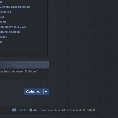
ns
verband Logo Hamburg
 Pophouse
vil
plat!
nniversary Tour 2027
rning Ambition
mpbell
26
esuchern der letzten 5 Minuten)
Gehe zu
Kontakt
Alle Cookies löschen
Alle Zeiten sind
UTC+02:00