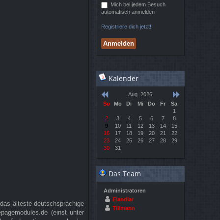
Mich bei jedem Besuch
automatisch anmelden
Registriere dich jetzt!
Kalender
Aug. 2026
So
Mo
Di
Mi
Do
Fr
Sa
1
2
3
4
5
6
7
8
9
10
11
12
13
14
15
16
17
18
19
20
21
22
23
24
25
26
27
28
29
30
31
Das Team
Administratoren
Elandiar
 das älteste deutschsprachige
Tillmann
agemodules.de (einst unter