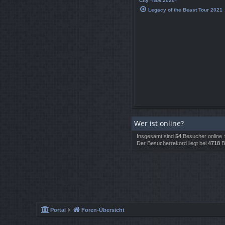
City *Nov.2020*
Legacy of the Beast Tour 2021
Wer ist online?
Insgesamt sind
54
Besucher online :
Der Besucherrekord liegt bei
4718
Be
Portal
Foren-Übersicht