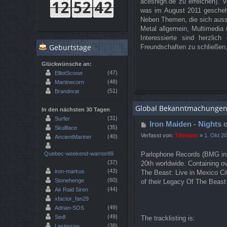
aceshigh.de zu erreichen). V
was im August 2011 geschehe
Neben Themen, die sich auss
Metal allgemein, Multimedia 
Interessierte sind herzli
Geburtstage
Freundschaften zu schließen,
Glückwünsche an:
(47)
ElliotScoow
(48)
Martinecorn
(51)
Brandnrat
Global Bekanntmachunge
In den nächsten 30 Tagen
(31)
Surfer
Iron Maiden - Nights o
(35)
Skullface
Verfasst von:
Tillmann
»
1. Okt 2
(40)
AncientMariner
Quebec-weekend-warrior89
Parlophone Records (BMG in
(37)
20th worldwide. Containing o
(43)
iron-markus
The Beast: Live in Mexico Ci
(60)
Stonehenge
of their Legacy Of The Beast
(44)
Air Raid Siren
xfactor_fan29
(49)
Adrian-SOS
(49)
Sedl
The tracklisting is:
(38)
Lesterrow