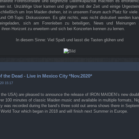
eraltete Forensoftware und begrenzte Datenkapazität machten es erforderli
n ist. Unzählige User kamen und gingen mit der Zeit und einige Urgestein
chließlich um Iron Maiden drehen, ist in unserem Forum auch Platz für viel
und Off-Topic Diskussionen. Es gibt nichts, was nicht diskutiert werden ka
ch eingeladen, sich am Forenleben zu beteiligen, News und Meinungen a
 ihren Horizont zu erweitern und sich bei Konzerten kennen zu lernen.
In diesem Sinne: Viel Spaß und lasst die Tasten glühen und
n
f the Dead - Live in Mexico City *Nov.2020*
020 15:17
 the USA) are pleased to announce the release of IRON MAIDEN’s new doubl
ver 100 minutes of classic Maiden music and available in multiple formats, 
ty was recorded during the band’s three sold out arena shows there in Septem
 World Tour which began in 2018 and will finish next Summer in Europe.