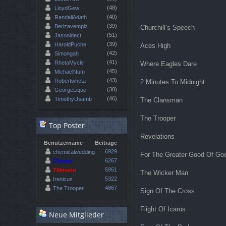
(48)
LloydGew
(40)
RandallAdath
(39)
Berizavempiz
Churchill’s Speech
(51)
Jasonidect
(39)
HaroldPuche
Aces High
(42)
Simongah
(41)
RhetaMycle
Where Eagles Dare
(45)
MichaelNum
(43)
Robertwheta
2 Minutes To Midnight
(38)
GeorgeLique
(46)
TimothyUsamb
The Clansman
The Trooper
Top Poster
Revelations
Benutzername
Beiträge
6929
chemicalwedding
For The Greater Good Of Go
6267
Chewie
5951
Tillmann
The Wicker Man
5322
Irenicus
4867
The Trooper
Sign Of The Cross
Flight Of Icarus
Neue Mitglieder