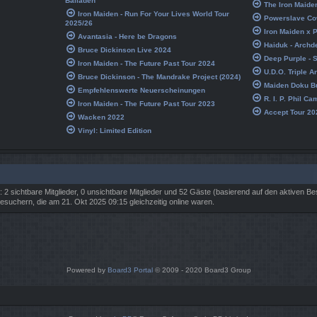
Balladen
The Iron Maide
Iron Maiden - Run For Your Lives World Tour
Powerslave Co
2025/26
Iron Maiden x
Avantasia - Here be Dragons
Haiduk - Archde
Bruce Dickinson Live 2024
Deep Purple - S
Iron Maiden - The Future Past Tour 2024
U.D.O. Triple A
Bruce Dickinson - The Mandrake Project (2024)
Maiden Doku Bu
Empfehlenswerte Neuerscheinungen
R. I. P. Phil Ca
Iron Maiden - The Future Past Tour 2023
Accept Tour 20
Wacken 2022
Vinyl: Limited Edition
: 2 sichtbare Mitglieder, 0 unsichtbare Mitglieder und 52 Gäste (basierend auf den aktiven B
suchern, die am 21. Okt 2025 09:15 gleichzeitig online waren.
Powered by
Board3 Portal
© 2009 - 2020 Board3 Group