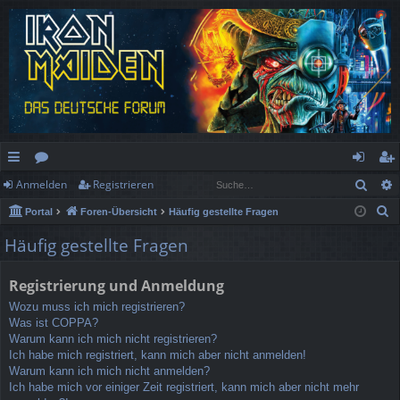
Such
Anmelden
Registrieren
ch
or
n
eg
S
Portal
Foren-Übersicht
Häufig gestellte Fragen
ne
en
m
ist
u
Häufig gestellte Fragen
llz
el
rie
c
h
ug
de
re
Registrierung und Anmeldung
e
rif
n
n
Wozu muss ich mich registrieren?
Was ist COPPA?
f
Warum kann ich mich nicht registrieren?
Ich habe mich registriert, kann mich aber nicht anmelden!
Warum kann ich mich nicht anmelden?
Ich habe mich vor einiger Zeit registriert, kann mich aber nicht mehr