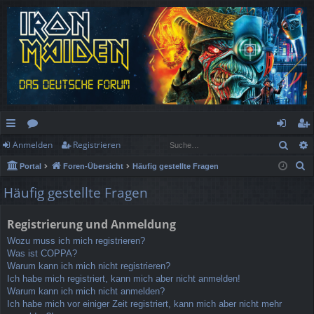
Such
Anmelden
Registrieren
ch
or
n
eg
S
Portal
Foren-Übersicht
Häufig gestellte Fragen
ne
en
m
ist
u
Häufig gestellte Fragen
llz
el
rie
c
h
ug
de
re
Registrierung und Anmeldung
e
rif
n
n
Wozu muss ich mich registrieren?
Was ist COPPA?
f
Warum kann ich mich nicht registrieren?
Ich habe mich registriert, kann mich aber nicht anmelden!
Warum kann ich mich nicht anmelden?
Ich habe mich vor einiger Zeit registriert, kann mich aber nicht mehr