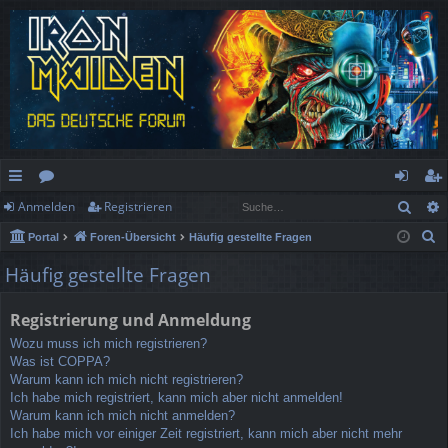
Such
Anmelden
Registrieren
ch
or
n
eg
S
Portal
Foren-Übersicht
Häufig gestellte Fragen
ne
en
m
ist
u
Häufig gestellte Fragen
llz
el
rie
c
h
ug
de
re
Registrierung und Anmeldung
e
rif
n
n
Wozu muss ich mich registrieren?
Was ist COPPA?
f
Warum kann ich mich nicht registrieren?
Ich habe mich registriert, kann mich aber nicht anmelden!
Warum kann ich mich nicht anmelden?
Ich habe mich vor einiger Zeit registriert, kann mich aber nicht mehr