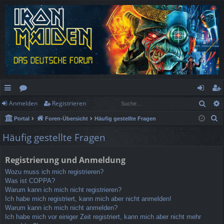
Such
Anmelden
Registrieren
ch
or
n
eg
S
Portal
Foren-Übersicht
Häufig gestellte Fragen
ne
en
m
ist
u
Häufig gestellte Fragen
llz
el
rie
c
h
ug
de
re
Registrierung und Anmeldung
e
rif
n
n
Wozu muss ich mich registrieren?
Was ist COPPA?
f
Warum kann ich mich nicht registrieren?
Ich habe mich registriert, kann mich aber nicht anmelden!
Warum kann ich mich nicht anmelden?
Ich habe mich vor einiger Zeit registriert, kann mich aber nicht mehr