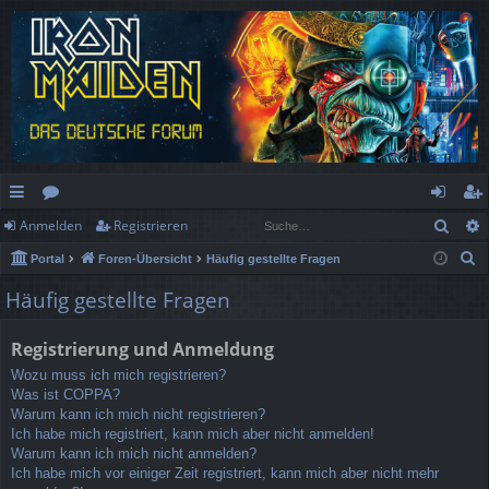
Such
Anmelden
Registrieren
ch
or
n
eg
S
Portal
Foren-Übersicht
Häufig gestellte Fragen
ne
en
m
ist
u
Häufig gestellte Fragen
llz
el
rie
c
h
ug
de
re
Registrierung und Anmeldung
e
rif
n
n
Wozu muss ich mich registrieren?
Was ist COPPA?
f
Warum kann ich mich nicht registrieren?
Ich habe mich registriert, kann mich aber nicht anmelden!
Warum kann ich mich nicht anmelden?
Ich habe mich vor einiger Zeit registriert, kann mich aber nicht mehr