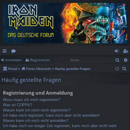
Such
Anmelden
Registrieren
ch
or
n
eg
S
Portal
Foren-Übersicht
Häufig gestellte Fragen
ne
en
m
ist
u
Häufig gestellte Fragen
llz
el
rie
c
h
ug
de
re
Registrierung und Anmeldung
e
rif
n
n
Wozu muss ich mich registrieren?
Was ist COPPA?
f
Warum kann ich mich nicht registrieren?
Ich habe mich registriert, kann mich aber nicht anmelden!
Warum kann ich mich nicht anmelden?
Ich habe mich vor einiger Zeit registriert, kann mich aber nicht mehr