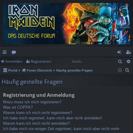
Such
Anmelden
Registrieren
ch
or
n
eg
S
Portal
Foren-Übersicht
Häufig gestellte Fragen
ne
en
m
ist
u
Häufig gestellte Fragen
llz
el
rie
c
h
ug
de
re
Registrierung und Anmeldung
e
rif
n
n
Wozu muss ich mich registrieren?
Was ist COPPA?
f
Warum kann ich mich nicht registrieren?
Ich habe mich registriert, kann mich aber nicht anmelden!
Warum kann ich mich nicht anmelden?
Ich habe mich vor einiger Zeit registriert, kann mich aber nicht mehr