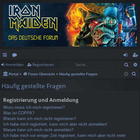
Such
Anmelden
Registrieren
ch
or
n
eg
S
Portal
Foren-Übersicht
Häufig gestellte Fragen
ne
en
m
ist
u
Häufig gestellte Fragen
llz
el
rie
c
h
ug
de
re
Registrierung und Anmeldung
e
rif
n
n
Wozu muss ich mich registrieren?
Was ist COPPA?
f
Warum kann ich mich nicht registrieren?
Ich habe mich registriert, kann mich aber nicht anmelden!
Warum kann ich mich nicht anmelden?
Ich habe mich vor einiger Zeit registriert, kann mich aber nicht mehr