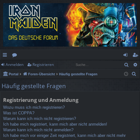
Such
Anmelden
Registrieren
ch
or
n
eg
S
Portal
Foren-Übersicht
Häufig gestellte Fragen
ne
en
m
ist
u
Häufig gestellte Fragen
llz
el
rie
c
h
ug
de
re
Registrierung und Anmeldung
e
rif
n
n
Wozu muss ich mich registrieren?
Was ist COPPA?
f
Warum kann ich mich nicht registrieren?
Ich habe mich registriert, kann mich aber nicht anmelden!
Warum kann ich mich nicht anmelden?
Ich habe mich vor einiger Zeit registriert, kann mich aber nicht mehr