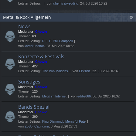
Letzter Beitrag:
von
chemicalwedding
, 24. Jul 2026 13:22
Metal & Rock Allgemein
News
Moderator:
Chewie
Themen:
63
Letzter Beitrag:
R. I. P. Phil Campbell
von
leverkusen04
, 28. Mai 2026 08:56
Konzerte & Festivals
Moderator:
Chewie
Themen:
427
Letzter Beitrag:
The Iron Maidens
von
Elfichris
, 22. Jul 2026 07:48
Sonstiges
Moderator:
Chewie
Themen:
120
Letzter Beitrag:
Metal im Internet
von
eddie666
, 30. Jul 2026 16:32
Bands Spezial
Moderator:
Chewie
Themen:
300
Letzter Beitrag:
King Diamond / Mercyful Fate
von
ZoSo_Capricorn
, 8. Aug 2026 22:33