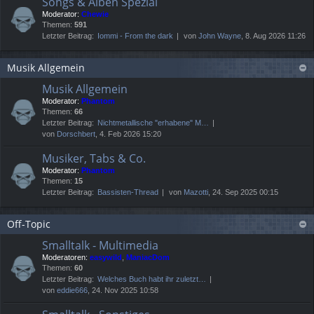
Songs & Alben Spezial
Moderator:
Chewie
Themen:
591
Letzter Beitrag:
Iommi - From the dark
von
John Wayne
, 8. Aug 2026 11:26
Musik Allgemein
Musik Allgemein
Moderator:
Phantom
Themen:
66
Letzter Beitrag:
Nichtmetallische "erhabene" M…
von
Dorschbert
, 4. Feb 2026 15:20
Musiker, Tabs & Co.
Moderator:
Phantom
Themen:
15
Letzter Beitrag:
Bassisten-Thread
von
Mazotti
, 24. Sep 2025 00:15
Off-Topic
Smalltalk - Multimedia
Moderatoren:
easywild
,
ManiacDom
Themen:
60
Letzter Beitrag:
Welches Buch habt ihr zuletzt…
von
eddie666
, 24. Nov 2025 10:58