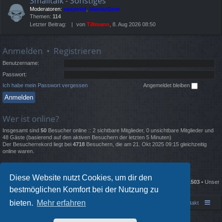
Smalltalk - Sonstiges
Moderatoren:
easywild
,
ManiacDom
Themen:
114
Letzter Beitrag:
von
Tillmann
, 8. Aug 2026 08:50
Anmelden
•
Registrieren
Benutzername:
Passwort:
Ich habe mein Passwort vergessen
Angemeldet bleiben
Wer ist online?
Insgesamt sind
50
Besucher online :: 2 sichtbare Mitglieder, 0 unsichtbare Mitglieder und
48 Gäste (basierend auf den aktiven Besuchern der letzten 5 Minuten)
Der Besucherrekord liegt bei
4718
Besuchern, die am 21. Okt 2025 09:15 gleichzeitig
online waren.
Statistik
Diese Website nutzt Cookies, um dir den
Beiträge insgesamt
135681
• Themen insgesamt
2332
• Mitglieder insgesamt
1503
• Unser
bestmöglichen Komfort bei der Nutzung zu
neuestes Mitglied:
Lewisgrold
bieten.
Mehr erfahren
Portal
Foren-Übersicht
Kontakt
Powered by
phpBB
® Forum Software © phpBB Limited