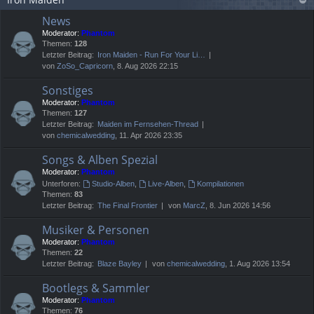
News
Moderator:
Phantom
Themen:
128
Letzter Beitrag:
Iron Maiden - Run For Your Li…
von
ZoSo_Capricorn
, 8. Aug 2026 22:15
Sonstiges
Moderator:
Phantom
Themen:
127
Letzter Beitrag:
Maiden im Fernsehen-Thread
von
chemicalwedding
, 11. Apr 2026 23:35
Songs & Alben Spezial
Moderator:
Phantom
Unterforen:
Studio-Alben
,
Live-Alben
,
Kompilationen
Themen:
83
Letzter Beitrag:
The Final Frontier
von
MarcZ
, 8. Jun 2026 14:56
Musiker & Personen
Moderator:
Phantom
Themen:
22
Letzter Beitrag:
Blaze Bayley
von
chemicalwedding
, 1. Aug 2026 13:54
Bootlegs & Sammler
Moderator:
Phantom
Themen:
76