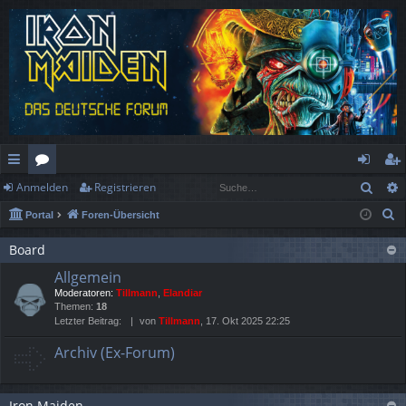
Such
Anmelden
Registrieren
ch
or
n
eg
S
Portal
Foren-Übersicht
ne
en
m
ist
u
llz
el
rie
Board
c
Allgemein
h
ug
de
re
Moderatoren:
Tillmann
,
Elandiar
e
rif
n
n
Themen:
18
Letzter Beitrag:
von
Tillmann
, 17. Okt 2025 22:25
f
Archiv (Ex-Forum)
Iron Maiden